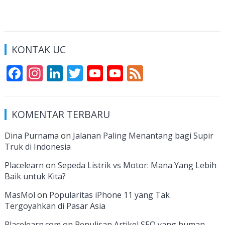
KONTAK UC
F
In
Li
T
Y
Y
F
ac
st
n
w
o
o
e
e
a
k
itt
u
u
e
KOMENTAR TERBARU
b
gr
e
er
T
T
d
o
a
dI
u
u
Dina Purnama
on
Jalanan Paling Menantang bagi Supir
Truk di Indonesia
o
m
n
b
b
k
e
e
Placelearn
on
Sepeda Listrik vs Motor: Mana Yang Lebih
Baik untuk Kita?
C
MasMol
on
Popularitas iPhone 11 yang Tak
h
Tergoyahkan di Pasar Asia
a
Placelearn.com
on
Penulisan Artikel SEO yang human