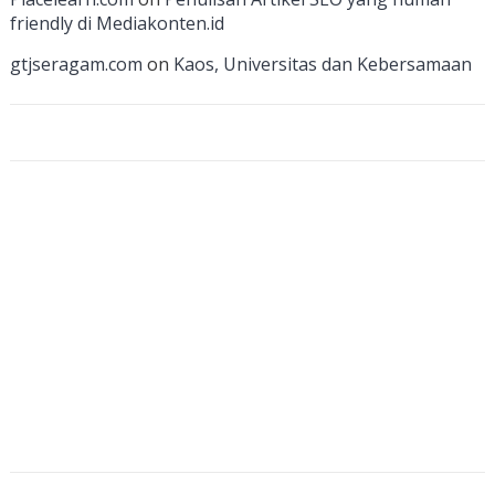
n
friendly di Mediakonten.id
n
gtjseragam.com
on
Kaos, Universitas dan Kebersamaan
el