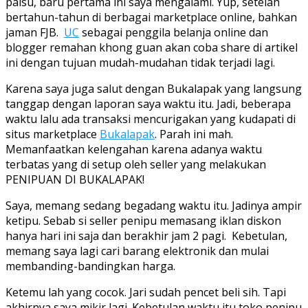
palsu, baru pertama ini saya mengalami. Yup, setelah
bertahun-tahun di berbagai marketplace online, bahkan
jaman FJB.
UC
sebagai penggila belanja online dan
blogger remahan khong guan akan coba share di artikel
ini dengan tujuan mudah-mudahan tidak terjadi lagi.
Karena saya juga salut dengan Bukalapak yang langsung
tanggap dengan laporan saya waktu itu. Jadi, beberapa
waktu lalu ada transaksi mencurigakan yang kudapati di
situs marketplace
Bukalapak
. Parah ini mah.
Memanfaatkan kelengahan karena adanya waktu
terbatas yang di setup oleh seller yang melakukan
PENIPUAN DI BUKALAPAK!
Saya, memang sedang begadang waktu itu. Jadinya ampir
ketipu. Sebab si seller penipu memasang iklan diskon
hanya hari ini saja dan berakhir jam 2 pagi. Kebetulan,
memang saya lagi cari barang elektronik dan mulai
membanding-bandingkan harga.
Ketemu lah yang cocok. Jari sudah pencet beli sih. Tapi
akhirnya saya mikir lagi. Kebetulan waktu itu toko penipu