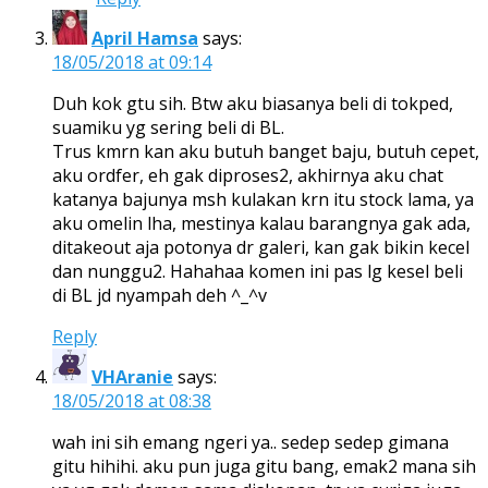
April Hamsa
says:
18/05/2018 at 09:14
Duh kok gtu sih. Btw aku biasanya beli di tokped,
suamiku yg sering beli di BL.
Trus kmrn kan aku butuh banget baju, butuh cepet,
aku ordfer, eh gak diproses2, akhirnya aku chat
katanya bajunya msh kulakan krn itu stock lama, ya
aku omelin lha, mestinya kalau barangnya gak ada,
ditakeout aja potonya dr galeri, kan gak bikin kecel
dan nunggu2. Hahahaa komen ini pas lg kesel beli
di BL jd nyampah deh ^_^v
Reply
VHAranie
says:
18/05/2018 at 08:38
wah ini sih emang ngeri ya.. sedep sedep gimana
gitu hihihi. aku pun juga gitu bang, emak2 mana sih