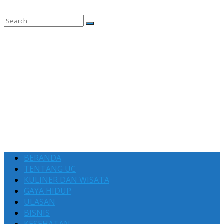
BERANDA
TENTANG UC
KULINER DAN WISATA
GAYA HIDUP
ULASAN
BISNIS