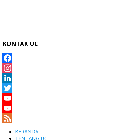
KONTAK UC
Facebook
Instagram
LinkedIn
Twitter
YouTube
YouTube
Channel
Feed
BERANDA
TENTANG UC