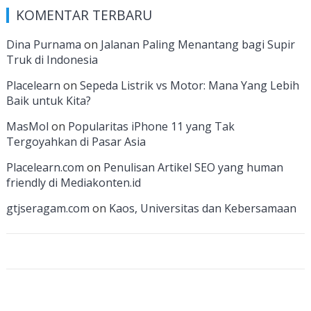
e
a
k
itt
u
u
e
KOMENTAR TERBARU
b
gr
e
er
T
T
d
o
a
dI
u
u
Dina Purnama
on
Jalanan Paling Menantang bagi Supir
Truk di Indonesia
o
m
n
b
b
k
e
e
Placelearn
on
Sepeda Listrik vs Motor: Mana Yang Lebih
Baik untuk Kita?
C
MasMol
on
Popularitas iPhone 11 yang Tak
h
Tergoyahkan di Pasar Asia
a
Placelearn.com
on
Penulisan Artikel SEO yang human
n
friendly di Mediakonten.id
n
gtjseragam.com
on
Kaos, Universitas dan Kebersamaan
el