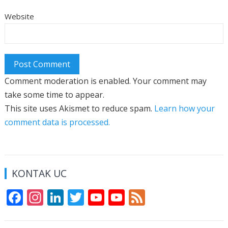
Website
Comment moderation is enabled. Your comment may
take some time to appear.
This site uses Akismet to reduce spam.
Learn how your
comment data is processed.
KONTAK UC
F
In
Li
T
Y
Y
F
ac
st
n
w
o
o
e