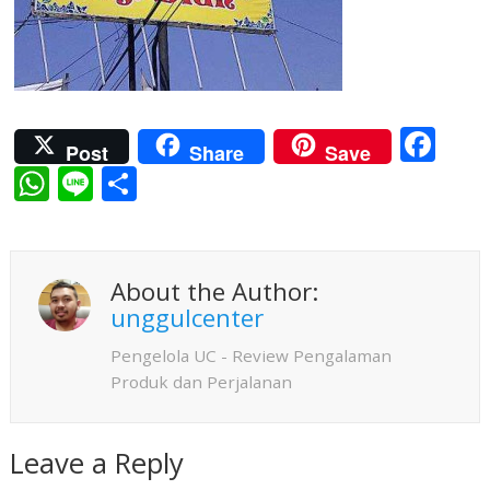
F
Post
Share
Save
ac
W
Li
S
e
h
n
h
b
at
e
ar
o
s
e
About the Author:
o
A
unggulcenter
k
p
Pengelola UC - Review Pengalaman
p
Produk dan Perjalanan
Leave a Reply