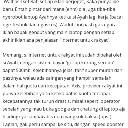
Walhasil setelah setiap iklan berjoget, Kaka punya ide
baru. Entah pintar dari mana (ehm) dia juga tiba-tiba
nyerobot laptop Ayahnya ketika si Ayah lagi kerja (baca :
nge-fesbuk dan ngaskus). Waduh, ini pasti gara-gara
iklan bapak gendut yang main laptop dengan setiap
akhir iklan ada penjelasan “internet untuk rakyat”.
Memang, si internet untuk rakyat ini sudah dipakai oleh
si Ayah, dengan sistem bayar ‘gocap kurang serebu’
dapat 500mb. Kelebihannya jelas, tarif super murah dan
pastinya, walau ada saingan yang hampir sama lah,
dalam hal quota dan kecepatan,
Axis
, provider rakyat ini
punya kelebihan yaitu ketika batas kuota tercapai,
kecepatannya tak turun drastis, misal seperti operator
sebelah yang mau buka google dan chatting di laptop aja
loadingnya sampai abis dua mangkok bakso (ups..).
Lagian, gak perlu sampai ke situ, dengan ‘speed booster’