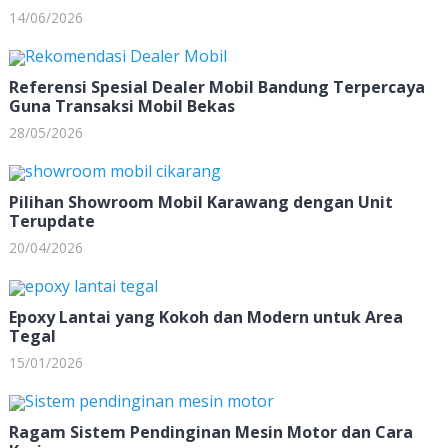
14/06/2026
Referensi Spesial Dealer Mobil Bandung Terpercaya
Guna Transaksi Mobil Bekas
28/05/2026
Pilihan Showroom Mobil Karawang dengan Unit
Terupdate
20/04/2026
Epoxy Lantai yang Kokoh dan Modern untuk Area
Tegal
15/01/2026
Ragam Sistem Pendinginan Mesin Motor dan Cara