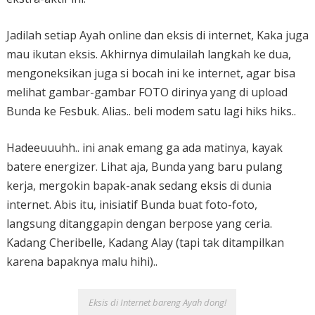
Jadilah setiap Ayah online dan eksis di internet, Kaka juga
mau ikutan eksis. Akhirnya dimulailah langkah ke dua,
mengoneksikan juga si bocah ini ke internet, agar bisa
melihat gambar-gambar FOTO dirinya yang di upload
Bunda ke Fesbuk. Alias.. beli modem satu lagi hiks hiks..
Hadeeuuuhh.. ini anak emang ga ada matinya, kayak
batere energizer. Lihat aja, Bunda yang baru pulang
kerja, mergokin bapak-anak sedang eksis di dunia
internet. Abis itu, inisiatif Bunda buat foto-foto,
langsung ditanggapin dengan berpose yang ceria.
Kadang Cheribelle, Kadang Alay (tapi tak ditampilkan
karena bapaknya malu hihi)..
Eksis di Internet bareng Ayah dong!