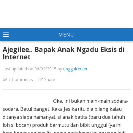
MENU
Ajegilee.. Bapak Anak Ngadu Eksis di
Internet
Last updated on 06/02/2015
by
unggulcenter
7 Comments
Share
Oke, ini bukan main-main sodara-
sodara. Betul banget, Kaka Jesika (itu dia bilang kalau
ditanya siapa namanya), si anak batita (baru dua tahuh
loh si bocah) produk bermutu dan bibit unggul (ya ini