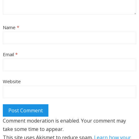
Name
*
Email
*
Website
Comment moderation is enabled. Your comment may
take some time to appear.
This site uses Akismet to reduce spam.
Learn how your