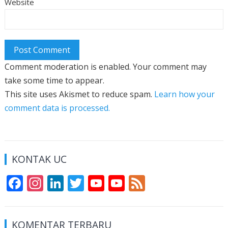
Website
Comment moderation is enabled. Your comment may
take some time to appear.
This site uses Akismet to reduce spam.
Learn how your
comment data is processed.
KONTAK UC
F
In
Li
T
Y
Y
F
ac
st
n
w
o
o
e
e
a
k
itt
u
u
e
KOMENTAR TERBARU