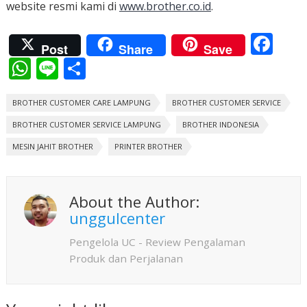
website resmi kami di
www.brother.co.id
.
F
Post
Share
Save
ac
W
Li
S
e
h
n
h
b
BROTHER CUSTOMER CARE LAMPUNG
at
e
ar
BROTHER CUSTOMER SERVICE
o
BROTHER CUSTOMER SERVICE LAMPUNG
s
e
BROTHER INDONESIA
o
MESIN JAHIT BROTHER
A
PRINTER BROTHER
k
p
p
About the Author:
unggulcenter
Pengelola UC - Review Pengalaman
Produk dan Perjalanan