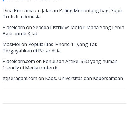
b
gr
e
er
T
T
d
o
a
dI
u
u
Dina Purnama
on
Jalanan Paling Menantang bagi Supir
Truk di Indonesia
o
m
n
b
b
k
e
e
Placelearn
on
Sepeda Listrik vs Motor: Mana Yang Lebih
Baik untuk Kita?
C
MasMol
on
Popularitas iPhone 11 yang Tak
h
Tergoyahkan di Pasar Asia
a
Placelearn.com
on
Penulisan Artikel SEO yang human
n
friendly di Mediakonten.id
n
gtjseragam.com
on
Kaos, Universitas dan Kebersamaan
el