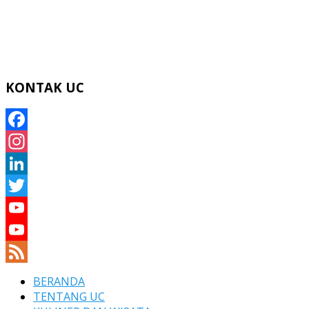
KONTAK UC
Facebook
Instagram
LinkedIn
Twitter
YouTube
YouTube
Channel
Feed
BERANDA
TENTANG UC