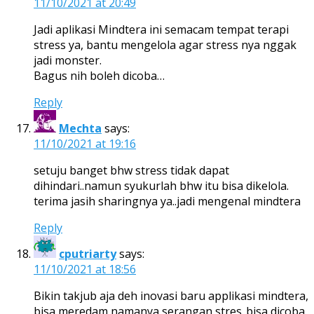
11/10/2021 at 20:49
Jadi aplikasi Mindtera ini semacam tempat terapi
stress ya, bantu mengelola agar stress nya nggak
jadi monster.
Bagus nih boleh dicoba…
Reply
Mechta
says:
11/10/2021 at 19:16
setuju banget bhw stress tidak dapat
dihindari..namun syukurlah bhw itu bisa dikelola.
terima jasih sharingnya ya..jadi mengenal mindtera
Reply
cputriarty
says:
11/10/2021 at 18:56
Bikin takjub aja deh inovasi baru applikasi mindtera,
bisa meredam namanya serangan stres..bisa dicoba