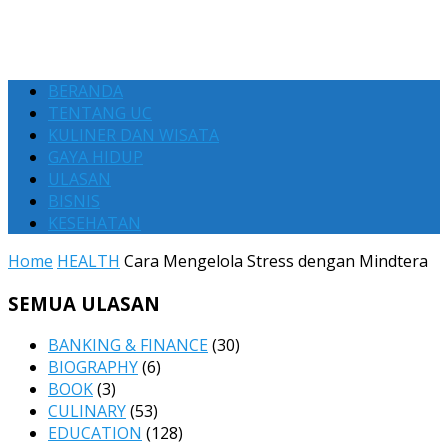
BERANDA
TENTANG UC
KULINER DAN WISATA
GAYA HIDUP
ULASAN
BISNIS
KESEHATAN
Home
HEALTH
Cara Mengelola Stress dengan Mindtera
SEMUA ULASAN
BANKING & FINANCE
(30)
BIOGRAPHY
(6)
BOOK
(3)
CULINARY
(53)
EDUCATION
(128)