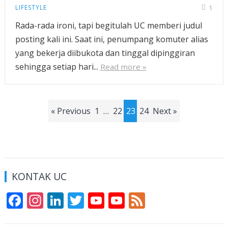
LIFESTYLE
1
Rada-rada ironi, tapi begitulah UC memberi judul
posting kali ini. Saat ini, penumpang komuter alias
yang bekerja diibukota dan tinggal dipinggiran
sehingga setiap hari...
Read more »
Posts
« Previous
1
…
22
23
24
Next »
pagination
KONTAK UC
F
In
Li
T
Y
Y
F
ac
st
n
w
o
o
e