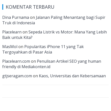
e
a
k
itt
u
u
e
KOMENTAR TERBARU
b
gr
e
er
T
T
d
o
a
dI
u
u
Dina Purnama
on
Jalanan Paling Menantang bagi Supir
Truk di Indonesia
o
m
n
b
b
k
e
e
Placelearn
on
Sepeda Listrik vs Motor: Mana Yang Lebih
Baik untuk Kita?
C
MasMol
on
Popularitas iPhone 11 yang Tak
h
Tergoyahkan di Pasar Asia
a
Placelearn.com
on
Penulisan Artikel SEO yang human
n
friendly di Mediakonten.id
n
gtjseragam.com
on
Kaos, Universitas dan Kebersamaan
el