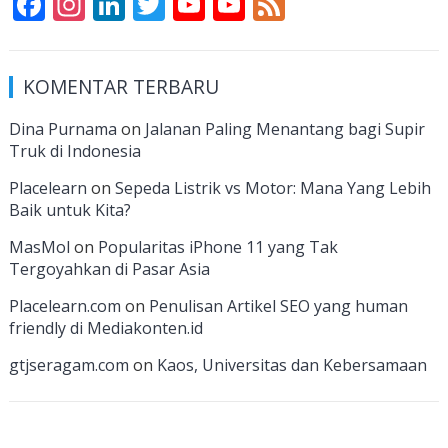
F
In
Li
T
Y
Y
F
ac
st
n
w
o
o
e
e
a
k
itt
u
u
e
KOMENTAR TERBARU
b
gr
e
er
T
T
d
o
a
dI
u
u
Dina Purnama
on
Jalanan Paling Menantang bagi Supir
Truk di Indonesia
o
m
n
b
b
k
e
e
Placelearn
on
Sepeda Listrik vs Motor: Mana Yang Lebih
Baik untuk Kita?
C
MasMol
on
Popularitas iPhone 11 yang Tak
h
Tergoyahkan di Pasar Asia
a
Placelearn.com
on
Penulisan Artikel SEO yang human
n
friendly di Mediakonten.id
n
gtjseragam.com
on
Kaos, Universitas dan Kebersamaan
el