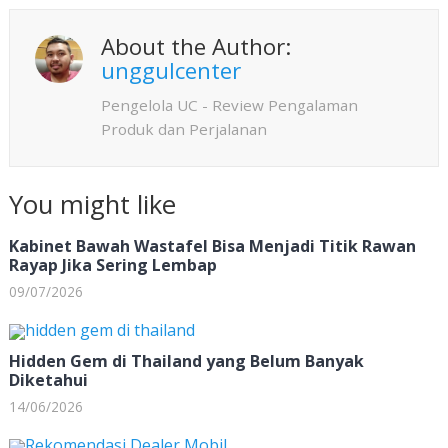
o
s
e
o
A
About the Author:
k
p
unggulcenter
p
Pengelola UC - Review Pengalaman
Produk dan Perjalanan
You might like
Kabinet Bawah Wastafel Bisa Menjadi Titik Rawan
Rayap Jika Sering Lembap
09/07/2026
Hidden Gem di Thailand yang Belum Banyak
Diketahui
14/06/2026