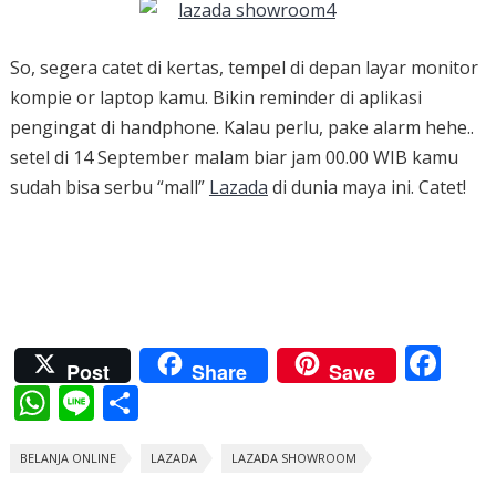
So, segera catet di kertas, tempel di depan layar monitor
kompie or laptop kamu. Bikin reminder di aplikasi
pengingat di handphone. Kalau perlu, pake alarm hehe..
setel di 14 September malam biar jam 00.00 WIB kamu
sudah bisa serbu “mall”
Lazada
di dunia maya ini. Catet!
F
Post
Share
Save
ac
W
Li
S
e
h
n
h
b
BELANJA ONLINE
at
e
ar
LAZADA
LAZADA SHOWROOM