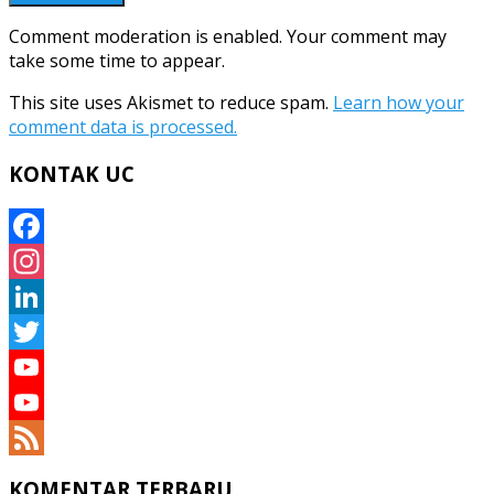
Comment moderation is enabled. Your comment may
take some time to appear.
This site uses Akismet to reduce spam.
Learn how your
comment data is processed.
KONTAK UC
Facebook
Instagram
LinkedIn
Twitter
YouTube
YouTube
Channel
Feed
KOMENTAR TERBARU