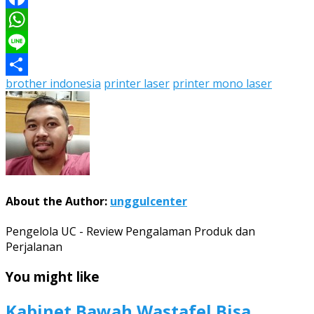
Facebook
WhatsApp
Line
brother indonesia
printer laser
printer mono laser
Share
About the Author:
unggulcenter
Pengelola UC - Review Pengalaman Produk dan
Perjalanan
You might like
Kabinet Bawah Wastafel Bisa