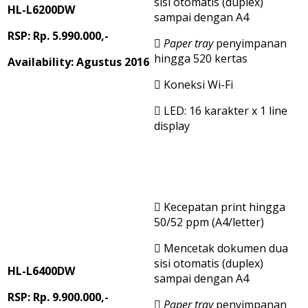
sisi otomatis (duplex)
HL-L6200DW
sampai dengan A4
RSP: Rp. 5.990.000,-

Paper tray
penyimpanan
hingga 520 kertas
Availability: Agustus 2016
 Koneksi Wi-Fi
 LED: 16 karakter x 1 line
display
 Kecepatan print hingga
50/52 ppm (A4/letter)
 Mencetak dokumen dua
sisi otomatis (duplex)
HL-L6400DW
sampai dengan A4
RSP: Rp. 9.900.000,-

Paper tray
penyimpanan