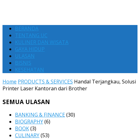
BERANDA
TENTANG UC
KULINER DAN WISATA
GAYA HIDUP
ULASAN
BISNIS
KESEHATAN
Home
PRODUCTS & SERVICES
Handal Terjangkau, Solusi
Printer Laser Kantoran dari Brother
SEMUA ULASAN
BANKING & FINANCE
(30)
BIOGRAPHY
(6)
BOOK
(3)
CULINARY
(53)