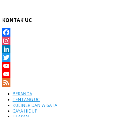
KONTAK UC
Facebook
Instagram
LinkedIn
Twitter
YouTube
YouTube
Channel
Feed
BERANDA
TENTANG UC
KULINER DAN WISATA
GAYA HIDUP
ULASAN