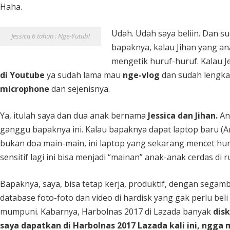
Haha.
Udah. Udah saya beliin. Dan s
Jessica 6 tahun : Nge-Yutub!
bapaknya, kalau Jihan yang ana
mengetik huruf-huruf. Kalau J
di Youtube
ya sudah lama mau
nge-vlog
dan sudah lengkap 
microphone
dan sejenisnya.
Ya, itulah saya dan dua anak bernama
Jessica dan Jihan.
An
ganggu bapaknya ini. Kalau bapaknya dapat laptop baru (Am
bukan doa main-main, ini laptop yang sekarang mencet hu
sensitif lagi ini bisa menjadi “mainan” anak-anak cerdas di r
Bapaknya, saya, bisa tetap kerja, produktif, dengan segambr
database foto-foto dan video di hardisk yang gak perlu beli
mumpuni. Kabarnya, Harbolnas 2017 di Lazada banyak
dis
saya dapatkan di Harbolnas 2017 Lazada kali ini, ngga