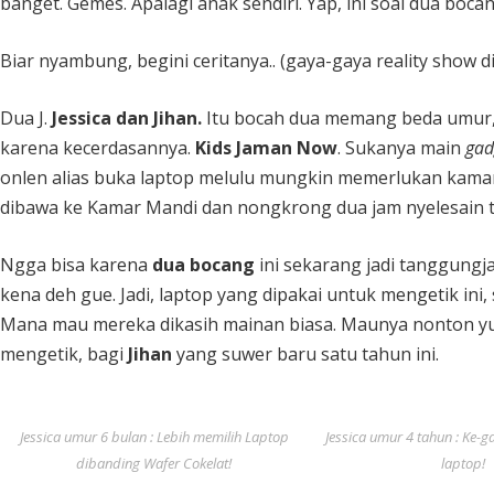
banget. Gemes. Apalagi anak sendiri. Yap, ini soal dua boc
Biar nyambung, begini ceritanya.. (gaya-gaya reality show di t
Dua J.
Jessica dan Jihan.
Itu bocah dua memang beda umur, t
karena kecerdasannya.
Kids Jaman Now
. Sukanya main
gad
onlen alias buka laptop melulu mungkin memerlukan kama
dibawa ke Kamar Mandi dan nongkrong dua jam nyelesain t
Ngga bisa karena
dua bocang
ini sekarang jadi tanggungj
kena deh gue. Jadi, laptop yang dipakai untuk mengetik ini,
Mana mau mereka dikasih mainan biasa. Maunya nonton yut
mengetik, bagi
Jihan
yang suwer baru satu tahun ini.
Jessica umur 6 bulan : Lebih memilih Laptop
Jessica umur 4 tahun : Ke-ga
dibanding Wafer Cokelat!
laptop!