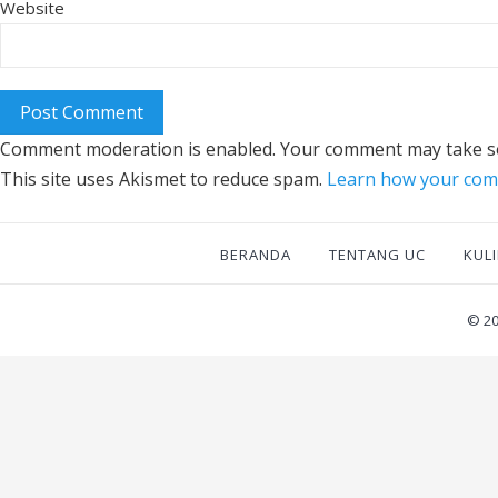
Website
Comment moderation is enabled. Your comment may take s
This site uses Akismet to reduce spam.
Learn how your comm
BERANDA
TENTANG UC
KUL
© 2