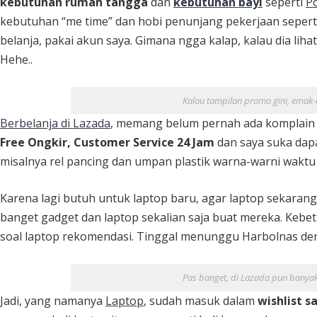
kebutuhan rumah tangga
dan
kebutuhan bayi
seperti
P
kebutuhan “me time” dan hobi penunjang pekerjaan sepert
belanja, pakai akun saya. Gimana ngga kalap, kalau dia lihat
Hehe..
Kalau tampilan promo gini, emak
Berbelanja di Lazada
, memang belum pernah ada komplain dar
Free Ongkir, Customer Service 24 Jam
dan saya suka dapa
misalnya rel pancing dan umpan plastik warna-warni waktu 
Karena lagi butuh untuk laptop baru, agar laptop sekaran
banget gadget dan laptop sekalian saja buat mereka. Kebe
soal laptop rekomendasi. Tinggal menunggu Harbolnas d
Pas banget, di Lazada pun banyak
Jadi, yang namanya
Laptop
, sudah masuk dalam
wishlist s