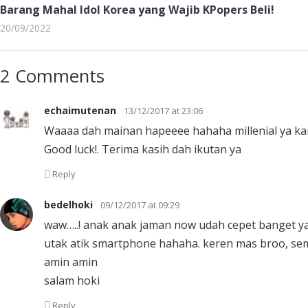
Barang Mahal Idol Korea yang Wajib KPopers Beli!
20/09/2022
2 Comments
echaimutenan
13/12/2017 at 23:06
Waaaa dah mainan hapeeee hahaha millenial ya k
Good luck!. Terima kasih dah ikutan ya
Reply
bedelhoki
09/12/2017 at 09:29
waw…..! anak anak jaman now udah cepet banget ya 
utak atik smartphone hahaha. keren mas broo, sem
amin amin
salam hoki
Reply