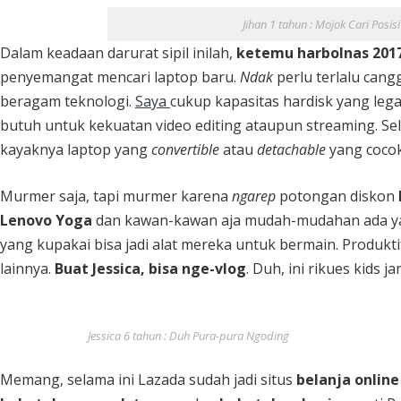
Jihan 1 tahun : Mojok Cari Posi
Dalam keadaan darurat sipil inilah,
ketemu harbolnas 201
penyemangat mencari laptop baru.
Ndak
perlu terlalu can
beragam teknologi.
Saya
cukup kapasitas hardisk yang leg
butuh untuk kekuatan video editing ataupun streaming. Sele
kayaknya laptop yang
convertible
atau
detachable
yang cocok
Murmer saja, tapi murmer karena
ngarep
potongan diskon
Lenovo Yoga
dan kawan-kawan aja mudah-mudahan ada yan
yang kupakai bisa jadi alat mereka untuk bermain. Produkti
lainnya.
Buat Jessica, bisa nge-vlog
. Duh, ini rikues kids 
Jessica 6 tahun : Duh Pura-pura Ngoding
Memang, selama ini Lazada sudah jadi situs
belanja online