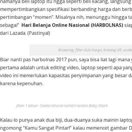
namanya beli laptop itu ngga seperti beli kacang, langsun
mempertimbangkan spesifikasi berbanding harga dan berba
pertimbangan “momen”. Misalnya nih, menunggu hingga tan
sebagai”
Hari Belanja Online Nasional (HARBOLNAS)
sia
dari Lazada. (Pastinya!)
Browsing, filter dulu harga, bintang dll, ur
Biar nanti pas harbolnas 2017 pun, saya bisa liat lagi mana
pertama adalah untuk editing video, laptop seperti apa ya
video ini memerlukan kapasitas penyimpanan yang besar da
karena kepenuhan.
Jihan 1 tahun : Santai tiduran sambil nonton Baby Shark
Kalau lo punya anak dua biji, dua-duanya suka mainin lapt
ngomong “Kamu Sangat Pintar!” kalau memencet gambar D