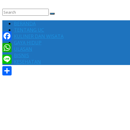
BERANDA
TENTANG UC
KULINER DAN WISATA
GAYA HIDUP
Facebook
ULASAN
BISNIS
WhatsApp
KESEHATAN
Line
Share