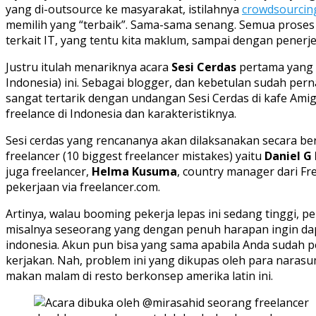
yang di-outsource ke masyarakat, istilahnya
crowdsourcin
memilih yang “terbaik”. Sama-sama senang. Semua proses 
terkait IT, yang tentu kita maklum, sampai dengan penerj
Justru itulah menariknya acara
Sesi Cerdas
pertama yang 
Indonesia) ini. Sebagai blogger, dan kebetulan sudah pe
sangat tertarik dengan undangan Sesi Cerdas di kafe Amigo
freelance di Indonesia dan karakteristiknya.
Sesi cerdas yang rencananya akan dilaksanakan secara b
freelancer (10 biggest freelancer mistakes) yaitu
Daniel G
juga freelancer,
Helma Kusuma
, country manager dari Fre
pekerjaan via freelancer.com.
Artinya, walau booming pekerja lepas ini sedang tinggi, 
misalnya seseorang yang dengan penuh harapan ingin dap
indonesia. Akun pun bisa yang sama apabila Anda sudah pe
kerjakan. Nah, problem ini yang dikupas oleh para naras
makan malam di resto berkonsep amerika latin ini.