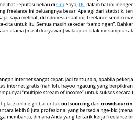
elihat reputasi beliau di
sini
. Saya,
UC
dalam hal ini mengemb
ng freelance ini peluangnya besar. Apalagi dari statistik, 
a, saya melihat, di Indonesia saat ini, freelance sendiri m
ta-cita untuk itu. Semua masih sekedar “sampingan”. Bahkan
an utama (masih karyawan) walaupun tidak menampik kalau d
gan internet sangat cepat, jadi tentu saja, apabila pekerj
itas internet gratis (nah loh, hayoo ngacung yang berpikir
empunyai “multiple stream of income” untuk sukses secara fi
 place online global untuk
outsourcing
dan
crowdsourcin
ara lebih 8 juta profesional yang bersedia nge-bid (mena
 juga membantu, dimana Anda yang tertarik kerja freelanc