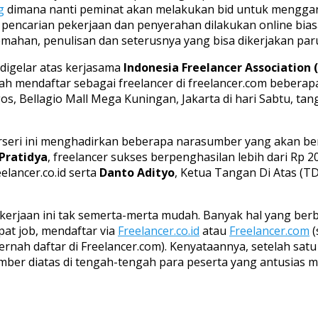
g
dimana nanti peminat akan melakukan bid untuk menggar
pencarian pekerjaan dan penyerahan dilakukan online bias
emahan, penulisan dan seterusnya yang bisa dikerjakan par
digelar atas kerjasama
Indonesia Freelancer Association (
rnah mendaftar sebagai freelancer di freelancer.com bebe
s, Bellagio Mall Mega Kuningan, Jakarta di hari Sabtu, tang
erseri ini menghadirkan beberapa narasumber yang akan be
 Pratidya
, freelancer sukses berpenghasilan lebih dari Rp 2
elancer.co.id serta
Danto Adityo
, Ketua Tangan Di Atas (T
pekerjaan ini tak semerta-merta mudah. Banyak hal yang ber
at job, mendaftar via
Freelancer.co.id
atau
Freelancer.com
(
rnah daftar di Freelancer.com). Kenyataannya, setelah sat
umber diatas di tengah-tengah para peserta yang antusias 