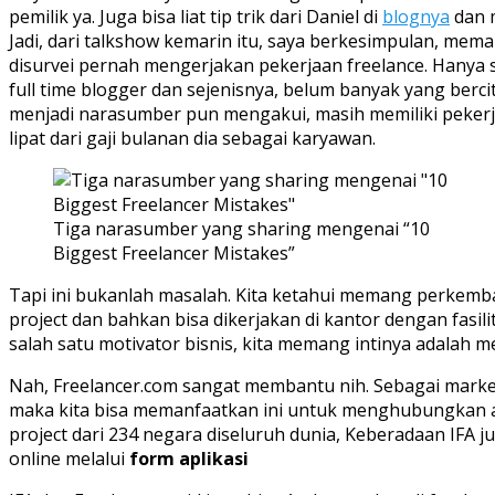
pemilik ya. Juga bisa liat tip trik dari Daniel di
blognya
dan m
Jadi, dari talkshow kemarin itu, saya berkesimpulan, mema
disurvei pernah mengerjakan pekerjaan freelance. Hanya saj
full time blogger dan sejenisnya, belum banyak yang berci
menjadi narasumber pun mengakui, masih memiliki pekerja
lipat dari gaji bulanan dia sebagai karyawan.
Tiga narasumber yang sharing mengenai “10
Biggest Freelancer Mistakes”
Tapi ini bukanlah masalah. Kita ketahui memang perkemban
project dan bahkan bisa dikerjakan di kantor dengan fasil
salah satu motivator bisnis, kita memang intinya adalah m
Nah, Freelancer.com sangat membantu nih. Sebagai market
maka kita bisa memanfaatkan ini untuk menghubungkan ant
project dari 234 negara diseluruh dunia, Keberadaan IFA
online melalui
form aplikasi