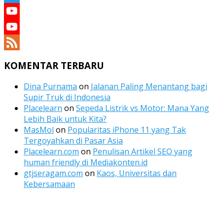
Twitter
YouTube
YouTube
Channel
Feed
KOMENTAR TERBARU
Dina Purnama
on
Jalanan Paling Menantang bagi
Supir Truk di Indonesia
Placelearn
on
Sepeda Listrik vs Motor: Mana Yang
Lebih Baik untuk Kita?
MasMol
on
Popularitas iPhone 11 yang Tak
Tergoyahkan di Pasar Asia
Placelearn.com
on
Penulisan Artikel SEO yang
human friendly di Mediakonten.id
gtjseragam.com
on
Kaos, Universitas dan
Kebersamaan