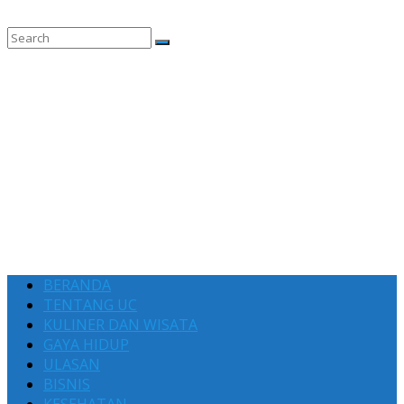
BERANDA
TENTANG UC
KULINER DAN WISATA
GAYA HIDUP
ULASAN
BISNIS