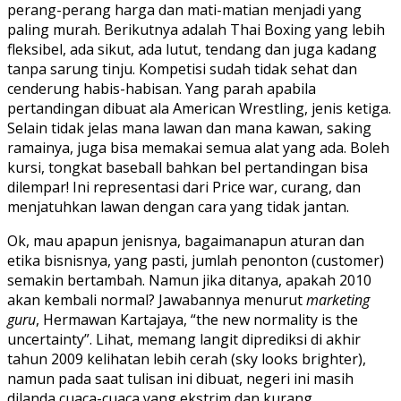
perang-perang harga dan mati-matian menjadi yang
paling murah. Berikutnya adalah Thai Boxing yang lebih
fleksibel, ada sikut, ada lutut, tendang dan juga kadang
tanpa sarung tinju. Kompetisi sudah tidak sehat dan
cenderung habis-habisan. Yang parah apabila
pertandingan dibuat ala American Wrestling, jenis ketiga.
Selain tidak jelas mana lawan dan mana kawan, saking
ramainya, juga bisa memakai semua alat yang ada. Boleh
kursi, tongkat baseball bahkan bel pertandingan bisa
dilempar! Ini representasi dari Price war, curang, dan
menjatuhkan lawan dengan cara yang tidak jantan.
Ok, mau apapun jenisnya, bagaimanapun aturan dan
etika bisnisnya, yang pasti, jumlah penonton (customer)
semakin bertambah. Namun jika ditanya, apakah 2010
akan kembali normal? Jawabannya menurut
marketing
guru
, Hermawan Kartajaya, “the new normality is the
uncertainty”. Lihat, memang langit diprediksi di akhir
tahun 2009 kelihatan lebih cerah (sky looks brighter),
namun pada saat tulisan ini dibuat, negeri ini masih
dilanda cuaca-cuaca yang ekstrim dan kurang