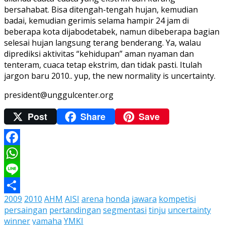
bersahabat. Bisa ditengah-tengah hujan, kemudian
badai, kemudian gerimis selama hampir 24 jam di
beberapa kota dijabodetabek, namun dibeberapa bagian
selesai hujan langsung terang benderang. Ya, walau
diprediksi aktivitas “kehidupan” aman nyaman dan
tenteram, cuaca tetap ekstrim, dan tidak pasti. Itulah
jargon baru 2010.. yup, the new normality is uncertainty.
president@unggulcenter.org
Post
Share
Save
Facebook
WhatsApp
Line
2009
2010
AHM
AISI
arena
honda
jawara
kompetisi
Share
persaingan
pertandingan
segmentasi
tinju
uncertainty
winner
yamaha
YMKI