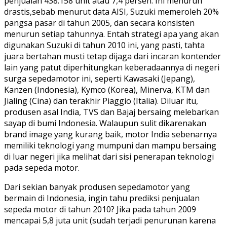
penjualan 438.158 unit atau 7,4 persen. Ini menurun
drastis,sebab menurut data AISI, Suzuki memeroleh 20%
pangsa pasar di tahun 2005, dan secara konsisten
menurun setiap tahunnya. Entah strategi apa yang akan
digunakan Suzuki di tahun 2010 ini, yang pasti, tahta
juara bertahan musti tetap dijaga dari incaran kontender
lain yang patut diperhitungkan keberadaannya di negeri
surga sepedamotor ini, seperti Kawasaki (Jepang),
Kanzen (Indonesia), Kymco (Korea), Minerva, KTM dan
Jialing (Cina) dan terakhir Piaggio (Italia). Diluar itu,
produsen asal India, TVS dan Bajaj bersaing melebarkan
sayap di bumi Indonesia. Walaupun sulit dikarenakan
brand image yang kurang baik, motor India sebenarnya
memiliki teknologi yang mumpuni dan mampu bersaing
di luar negeri jika melihat dari sisi penerapan teknologi
pada sepeda motor.
Dari sekian banyak produsen sepedamotor yang
bermain di Indonesia, ingin tahu prediksi penjualan
sepeda motor di tahun 2010? Jika pada tahun 2009
mencapai 5,8 juta unit (sudah terjadi penurunan karena