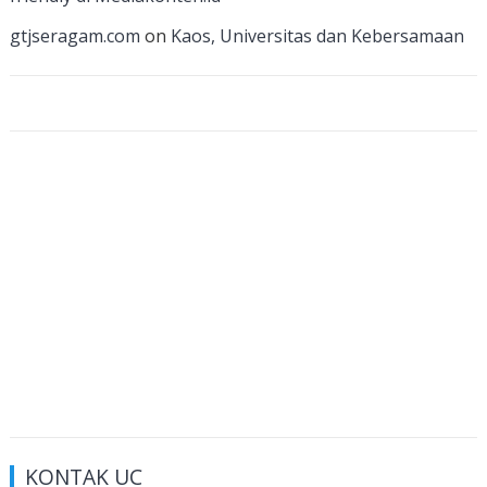
n
gtjseragam.com
on
Kaos, Universitas dan Kebersamaan
el
KONTAK UC