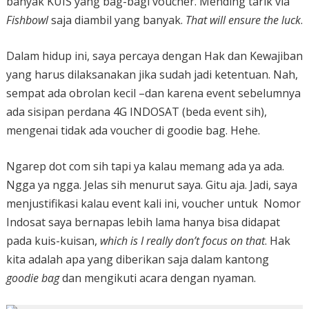
banyak KUIS yang bag-bagi voucher. Mending tarik via
Fishbowl
saja diambil yang banyak.
That will ensure the luck
.
Dalam hidup ini, saya percaya dengan Hak dan Kewajiban
yang harus dilaksanakan jika sudah jadi ketentuan. Nah,
sempat ada obrolan kecil –dan karena event sebelumnya
ada sisipan perdana 4G INDOSAT (beda event sih),
mengenai tidak ada voucher di goodie bag. Hehe.
Ngarep dot com sih tapi ya kalau memang ada ya ada.
Ngga ya ngga. Jelas sih menurut saya. Gitu aja. Jadi, saya
menjustifikasi kalau event kali ini, voucher untuk Nomor
Indosat saya bernapas lebih lama hanya bisa didapat
pada kuis-kuisan,
which is I really don’t focus on that
. Hak
kita adalah apa yang diberikan saja dalam kantong
goodie bag
dan mengikuti acara dengan nyaman.