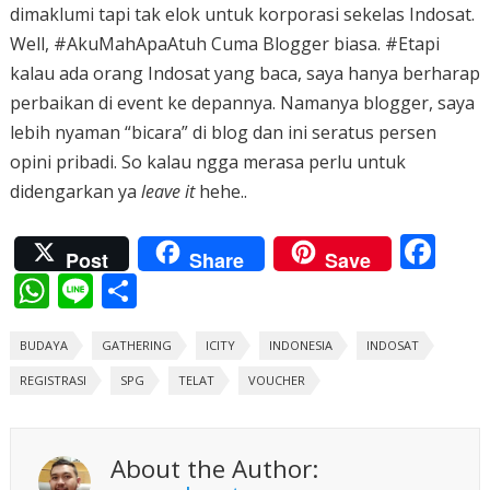
dimaklumi tapi tak elok untuk korporasi sekelas Indosat.
Well, #AkuMahApaAtuh Cuma Blogger biasa. #Etapi
kalau ada orang Indosat yang baca, saya hanya berharap
perbaikan di event ke depannya. Namanya blogger, saya
lebih nyaman “bicara” di blog dan ini seratus persen
opini pribadi. So kalau ngga merasa perlu untuk
didengarkan ya
leave it
hehe..
F
Post
Share
Save
ac
W
Li
S
e
h
n
h
b
BUDAYA
at
e
GATHERING
ar
ICITY
INDONESIA
INDOSAT
o
REGISTRASI
s
SPG
e
TELAT
VOUCHER
o
A
k
p
About the Author: