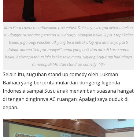
Mba Hera Laxmi membawakan presentasi. Dulu saya sempat ketemu beliau
di Blogger Nusantara pertama di Sidoarjo. Mungkin beliau lupa. Etapi kalau
beliau juga bagi voucher utk yang bisa nebak blog nya apa, saya pasti
duluan karena “lempar monyet” nama yang unik dan ada di kartu nama
beliau beberapa tahun lalu ketika saya minta. Sayang bagi-bagi hadiahnya
dimonopoli MC dan stand up comedy. ^0^
Selain itu, suguhan stand up comedy oleh Lukman
Baihaqi yang bercerita mulai dari dongeng legenda
Indonesia sampai Susu anak menambah suasana hangat
di tengah dinginnya AC ruangan. Apalagi saya duduk di
depan.