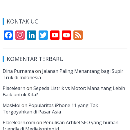
KONTAK UC
F
In
Li
T
Y
Y
F
ac
st
n
w
o
o
e
e
a
k
itt
u
u
e
KOMENTAR TERBARU
b
gr
e
er
T
T
d
o
a
dI
u
u
Dina Purnama
on
Jalanan Paling Menantang bagi Supir
Truk di Indonesia
o
m
n
b
b
k
e
e
Placelearn
on
Sepeda Listrik vs Motor: Mana Yang Lebih
Baik untuk Kita?
C
MasMol
on
Popularitas iPhone 11 yang Tak
h
Tergoyahkan di Pasar Asia
a
Placelearn.com
on
Penulisan Artikel SEO yang human
n
friendly di Mediakonten.id