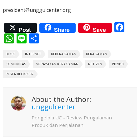
president@unggulcenter.org
F
Post
Share
Save
ac
W
Li
S
e
h
n
h
b
BLOG
at
INTERNET
e
ar
KEBERAGAMAN
KERAGAMAN
o
KOMUNITAS
s
MERAYAKAN KERAGAMAN
e
NETIZEN
PB2010
o
PESTA BLOGGER
A
k
p
p
About the Author:
unggulcenter
Pengelola UC - Review Pengalaman
Produk dan Perjalanan