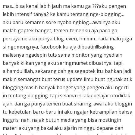
mas…bisa kenal labih jauh ma kamu ga..???aku pengen
lebih intensif tanya2 ke kamu tentang nge-blogging…
aku baru kemaren sore nyoba ngblog…awalnya aku
malah gaptek banget, temen-temenku aja pada ga
percaya ne aku punya blog. even, hmmm…rada malu juga
si ngomongnya, facebook ku aja dibuatin!!!saking
malesnya ngadepin tuts sama monitor yang nyediain
banyak klikan yang aku seringmumet dibuatnya. tapi,
alhamdulillah, sekarang dah ga segaptek itu. bahkan jadi
makin semangat buat terus update ilmu buat ngutak atik
blogging.masih banyak banget yang pengen aku ngerti
in tentang blogging. tapi selama ini aku belajar otodidak
ajah. dan ga punya temen buat sharing. awal aku bloggin
tu kebetulan baru-baru ini aku ngajar ketrampilan bahsa
inggris. nah, na ak butuh media yang bisa mostingin
materi aku yang bakal aku ajarin minggu depane dan