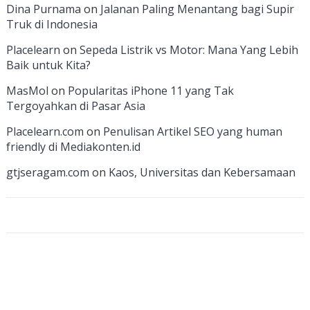
o
a
dI
u
u
Dina Purnama
on
Jalanan Paling Menantang bagi Supir
Truk di Indonesia
o
m
n
b
b
k
e
e
Placelearn
on
Sepeda Listrik vs Motor: Mana Yang Lebih
Baik untuk Kita?
C
MasMol
on
Popularitas iPhone 11 yang Tak
h
Tergoyahkan di Pasar Asia
a
Placelearn.com
on
Penulisan Artikel SEO yang human
n
friendly di Mediakonten.id
n
gtjseragam.com
on
Kaos, Universitas dan Kebersamaan
el