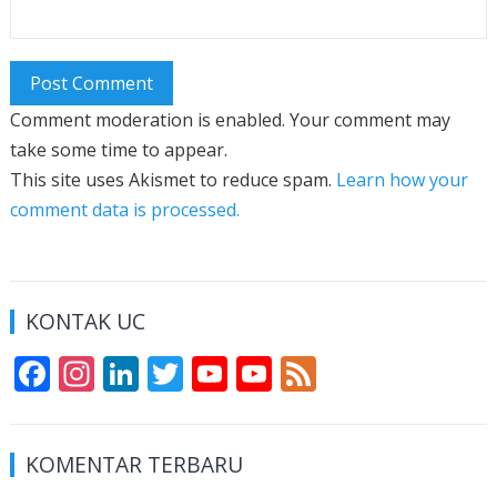
Comment moderation is enabled. Your comment may
take some time to appear.
This site uses Akismet to reduce spam.
Learn how your
comment data is processed.
KONTAK UC
F
In
Li
T
Y
Y
F
ac
st
n
w
o
o
e
e
a
k
itt
u
u
e
KOMENTAR TERBARU
b
gr
e
er
T
T
d