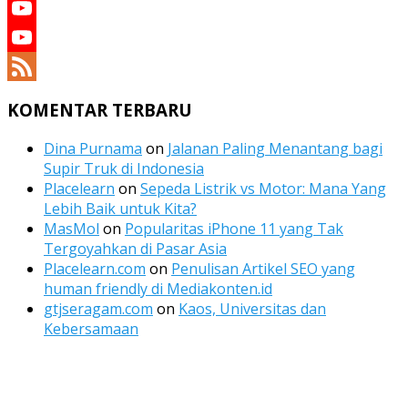
Twitter
YouTube
YouTube
Channel
Feed
KOMENTAR TERBARU
Dina Purnama
on
Jalanan Paling Menantang bagi
Supir Truk di Indonesia
Placelearn
on
Sepeda Listrik vs Motor: Mana Yang
Lebih Baik untuk Kita?
MasMol
on
Popularitas iPhone 11 yang Tak
Tergoyahkan di Pasar Asia
Placelearn.com
on
Penulisan Artikel SEO yang
human friendly di Mediakonten.id
gtjseragam.com
on
Kaos, Universitas dan
Kebersamaan