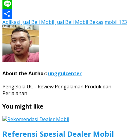
WhatsApp
Line
Aplikasi Jual Beli Mobil
Jual Beli Mobil Bekas
mobil 123
Share
About the Author:
unggulcenter
Pengelola UC - Review Pengalaman Produk dan
Perjalanan
You might like
Referensi Spesial Dealer Mobil