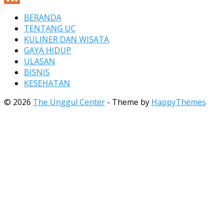
Channel
Feed
BERANDA
TENTANG UC
KULINER DAN WISATA
GAYA HIDUP
ULASAN
BISNIS
KESEHATAN
© 2026
The Unggul Center
- Theme by
HappyThemes