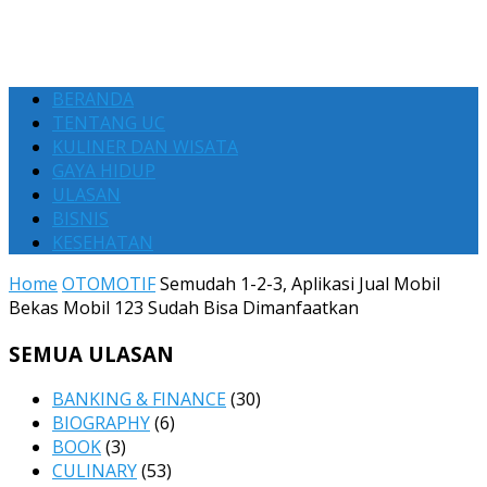
BERANDA
TENTANG UC
KULINER DAN WISATA
GAYA HIDUP
ULASAN
BISNIS
KESEHATAN
Home
OTOMOTIF
Semudah 1-2-3, Aplikasi Jual Mobil
Bekas Mobil 123 Sudah Bisa Dimanfaatkan
SEMUA ULASAN
BANKING & FINANCE
(30)
BIOGRAPHY
(6)
BOOK
(3)
CULINARY
(53)