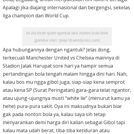
Apalagi jika diajang internasional dan bergengsi, sekelas
liga champion dan World Cup.
Ini dia kisah nyata ngantuk abis nonton bola hehe
(gambar dari : tjoep18.wordpress.com)
Apa hubungannya dengan ngantuk? Jelas dong,
terkecuali Manchester United vs Chelsea mainnya di
Stadion Jalak Harupat sore hari ya hampir semua
pertandingan bola tengah malam hingga dini hari. Nah,
kalau bos mu ngga gibol juga, siap-siap kena semprot
atau kena SP (Surat Peringatan) gara-gara telat ngantor,
atau ujung-ujungnya musti “white lie” (menurut kamu ya
hehe) pura-pura sakit. Oya ini maksudnya bukan biar
gak pada nonton bola ya, kalau saya sih tetap
menyarankan demi harga diri kalian sebagai Gibol tapi
kalau mata udah berat, tiba-tiba ketiduran atau