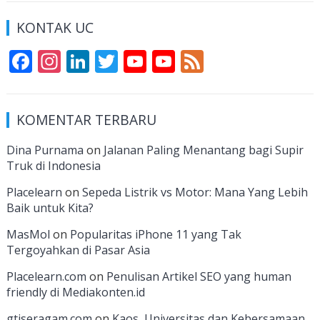
KONTAK UC
F
In
Li
T
Y
Y
F
ac
st
n
w
o
o
e
e
a
k
itt
u
u
e
KOMENTAR TERBARU
b
gr
e
er
T
T
d
o
a
dI
u
u
Dina Purnama
on
Jalanan Paling Menantang bagi Supir
Truk di Indonesia
o
m
n
b
b
k
e
e
Placelearn
on
Sepeda Listrik vs Motor: Mana Yang Lebih
Baik untuk Kita?
C
MasMol
on
Popularitas iPhone 11 yang Tak
h
Tergoyahkan di Pasar Asia
a
Placelearn.com
on
Penulisan Artikel SEO yang human
n
friendly di Mediakonten.id
n
gtjseragam.com
on
Kaos, Universitas dan Kebersamaan