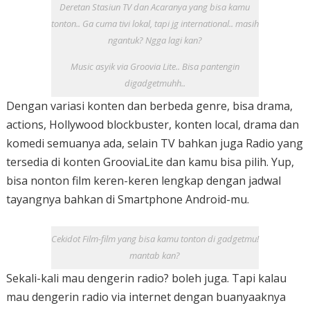
Deretan Stasiun TV dan Acaranya yang bisa kamu
tonton.. Ga cuma tivi lokal, tapi jg international.. masih
ngantuk? Ngga lagi kan?
Music asyik via Groovia Lite.. Bisa pantengin
digadgetmuhh..
Dengan variasi konten dan berbeda genre, bisa drama,
actions, Hollywood blockbuster, konten local, drama dan
komedi semuanya ada, selain TV bahkan juga Radio yang
tersedia di konten GrooviaLite dan kamu bisa pilih. Yup,
bisa nonton film keren-keren lengkap dengan jadwal
tayangnya bahkan di Smartphone Android-mu.
Cekidot Film-film yang bisa kamu tonton di gadgetmu!
mantab kan?
Sekali-kali mau dengerin radio? boleh juga. Tapi kalau
mau dengerin radio via internet dengan buanyaaknya