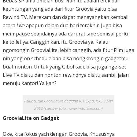
Bebas SP ama omelan bos. Nah itu adalah efek dari
keuntungan yang ada dari fitur Groovia yaitu bisa
Rewind TV. Merekam dan dapat menayangkan kembali
acara
Live
apapun dalam dua hari terakhir. Juga bisa
mem-pause seandainya ada daruratisme semisal perlu
ke toilet ya. Canggih kan. Itu Groovia ya. Kalau
ngomongin GrooviaLite, lebih canggih, ada fitur Film juga
nih yang on schedule dan bisa nongkrongin gadgetmu
buat nonton. Untuk yang Gibol tadi, bisa juga nge-set
Live TV disitu dan nonton rewindnya disitu sambil jalan
menuju kantor! Ya kan?
Peluncuran GrooviaLite di ajang ICT Expo, JCC, 3 Mei
2012 (sumber foto : www.indotelko.com)
GrooviaLite on Gadget
Oke, kita fokus yach dengan Groovia, Khususnya