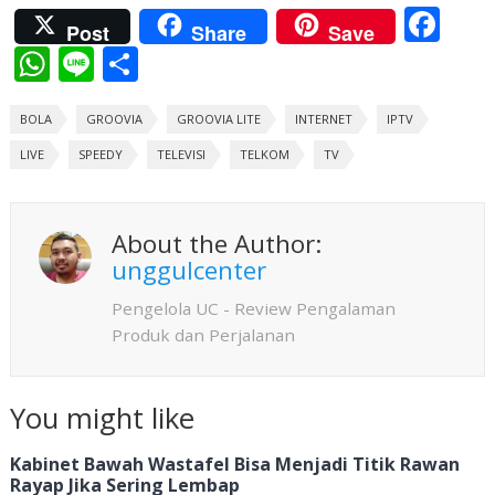
F
Post
Share
Save
ac
W
Li
S
e
h
n
h
b
BOLA
at
GROOVIA
e
ar
GROOVIA LITE
INTERNET
IPTV
o
LIVE
s
SPEEDY
e
TELEVISI
TELKOM
TV
o
A
k
p
About the Author:
p
unggulcenter
Pengelola UC - Review Pengalaman
Produk dan Perjalanan
You might like
Kabinet Bawah Wastafel Bisa Menjadi Titik Rawan
Rayap Jika Sering Lembap