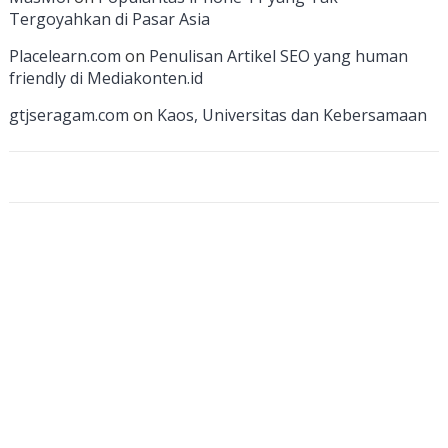
h
Tergoyahkan di Pasar Asia
a
Placelearn.com
on
Penulisan Artikel SEO yang human
n
friendly di Mediakonten.id
n
gtjseragam.com
on
Kaos, Universitas dan Kebersamaan
el