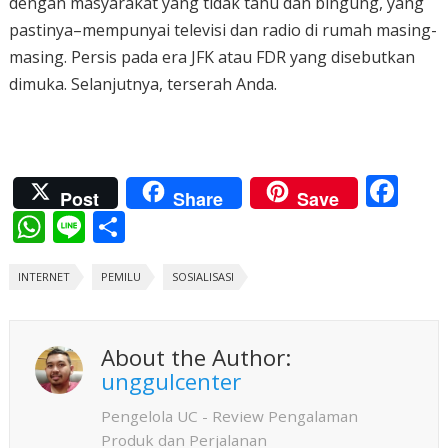
dengan masyarakat yang tidak tahu dan bingung, yang
pastinya–mempunyai televisi dan radio di rumah masing-
masing. Persis pada era JFK atau FDR yang disebutkan
dimuka. Selanjutnya, terserah Anda.
F
Post
Share
Save
ac
W
Li
S
e
h
n
h
b
INTERNET
at
e
PEMILU
ar
SOSIALISASI
o
s
e
o
A
About the Author:
k
p
unggulcenter
p
Pengelola UC - Review Pengalaman
Produk dan Perjalanan