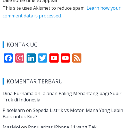
take some time to appear.
This site uses Akismet to reduce spam.
Learn how your
comment data is processed.
KONTAK UC
F
In
Li
T
Y
Y
F
ac
st
n
w
o
o
e
e
a
k
itt
u
u
e
KOMENTAR TERBARU
b
gr
e
er
T
T
d
o
a
dI
u
u
Dina Purnama
on
Jalanan Paling Menantang bagi Supir
Truk di Indonesia
o
m
n
b
b
k
e
e
Placelearn
on
Sepeda Listrik vs Motor: Mana Yang Lebih
Baik untuk Kita?
C
MasMol
on
Popularitas iPhone 11 yang Tak