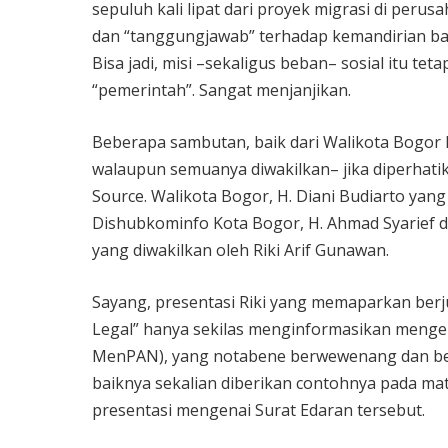
sepuluh kali lipat dari proyek migrasi di perus
dan “tanggungjawab” terhadap kemandirian ban
Bisa jadi, misi –sekaligus beban– sosial itu t
“pemerintah”. Sangat menjanjikan.
Beberapa sambutan, baik dari Walikota Bogor
walaupun semuanya diwakilkan– jika diperhati
Source. Walikota Bogor, H. Diani Budiarto ya
Dishubkominfo Kota Bogor, H. Ahmad Syarief da
yang diwakilkan oleh Riki Arif Gunawan.
Sayang, presentasi Riki yang memaparkan berju
Legal” hanya sekilas menginformasikan menge
MenPAN), yang notabene berwewenang dan be
baiknya sekalian diberikan contohnya pada mate
presentasi mengenai Surat Edaran tersebut.