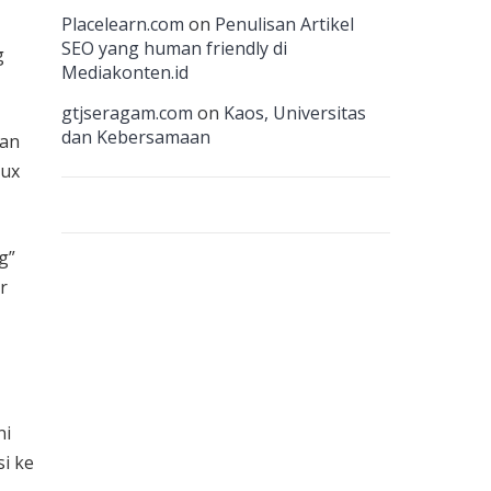
n
Placelearn.com
on
Penulisan Artikel
n
SEO yang human friendly di
g
Mediakonten.id
el
gtjseragam.com
on
Kaos, Universitas
dan Kebersamaan
san
nux
g”
r
ni
i ke