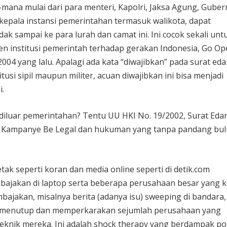
mana mulai dari para menteri, Kapolri, Jaksa Agung, Guber
kepala instansi pemerintahan termasuk walikota, dapat
idak sampai ke para lurah dan camat ini. Ini cocok sekali unt
 institusi pemerintah terhadap gerakan Indonesia, Go Op
004 yang lalu. Apalagi ada kata “diwajibkan” pada surat ed
itusi sipil maupun militer, acuan diwajibkan ini bisa menjadi
i.
iluar pemerintahan? Tentu UU HKI No. 19/2002, Surat Eda
, Kampanye Be Legal dan hukuman yang tanpa pandang bul
tak seperti koran dan media online seperti di detik.com
bajakan di laptop serta beberapa perusahaan besar yang 
ajakan, misalnya berita (adanya isu) sweeping di bandara,
t menutup dan memperkarakan sejumlah perusahaan yang
knik mereka. Ini adalah shock therapy yang berdampak pos