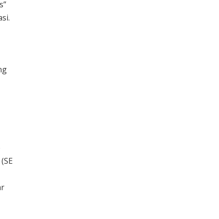
s”
si.
ng
e
 (SE
ar