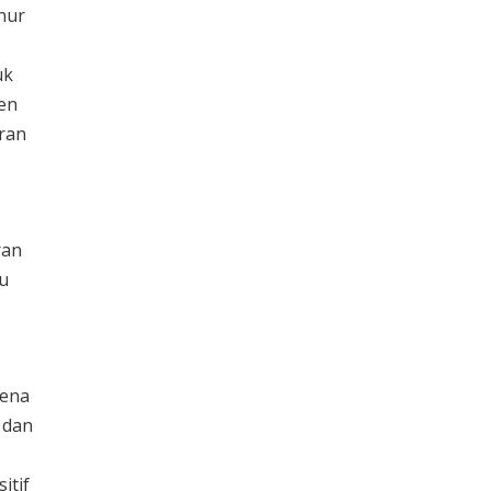
nur
uk
en
aran
ran
u
kena
 dan
itif