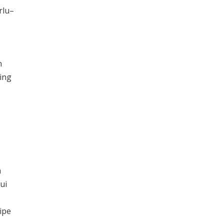
rlu–
n
ing
n
ui
ipe