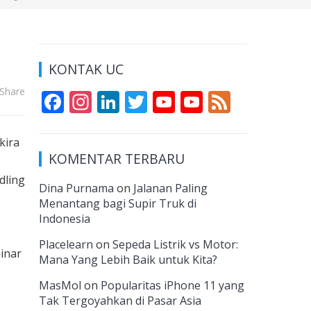
KONTAK UC
Share
F
In
Li
T
Y
Y
F
ac
st
n
w
o
o
e
e
a
k
itt
u
u
e
kira
KOMENTAR TERBARU
b
gr
e
er
T
T
d
dling
o
a
dI
u
u
Dina Purnama
on
Jalanan Paling
Menantang bagi Supir Truk di
o
m
n
b
b
Indonesia
k
e
e
Placelearn
on
Sepeda Listrik vs Motor:
C
inar
Mana Yang Lebih Baik untuk Kita?
h
MasMol
on
Popularitas iPhone 11 yang
a
Tak Tergoyahkan di Pasar Asia