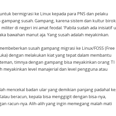
ntuk bermigrasi ke Linux kepada para PNS dan pelaku
-gampang susah. Gampang, karena sistem dan kultur birok
liter di negeri ini amat feodal. ‘Pabila sudah ada inisiatif 
ka bawahan manut aja. Yang susah adalah meyakinkan.
 membeberkan susah gampang migrasi ke Linux/FOSS (Free
uka) dengan melakukan kiat yang tepat dalam membantu
g teman, timnya dengan gampang bisa meyakinkan orang TI 
 meyakinkan level manajerial dan level pengguna atau
lah mencekal badan ular yang demikian panjang padahal ke
alau beracun, kepala bisa menggigit dengan bisa-nya,
an racun-nya. Alih-alih yang ingin memegang malah mati