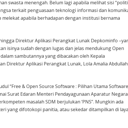
ahan swasta menengah. Belum lagi apabila melihat sisi “politi
gsa terkait penguasaan teknologi informasi dan komunika
etap melekat apabila berhadapan dengan institusi bernama
 hingga Direktur Aplikasi Perangkat Lunak Depkominfo –ya
kan isinya sudah dengan lugas dan jelas mendukung Open
ng dalam sambutannya yang dibacakan oleh Kepala
n Direktur Aplikasi Perangkat Lunak, Lola Amalia Abdullah
dul “Free & Open Source Software : Pilihan Utama Softwar
nai Surat Edaran Menteri Pendayagunaan Aparatur Negara
rkompeten masalah SDM berjulukan ‘PNS”. Mungkin ada
ri yang difotokopi panitia, atau sekedar ditampilkan di lay