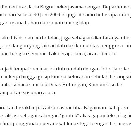
kan Pemerintah Kota Bogor bekerjasama dengan Departemen
 hari Selasa, 30 Juni 2009 ini juga dihadiri beberapa oran
ngan celana bahan dan sepatu mengkilap.
aku bisnis dan perhotelan, juga sebagian diantaranya utu
uga undangan yang lain adalah dari komunitas pengguna Li
pan bangku seminar. Tak berapa lama, acara dimulai.
njadi tempat seminar ini riuh rendah dengan “obrolan sian
ya bekerja hingga gosip kinerja kelurahan sebelah berangsu
anitia seminar, melalu Dinas Hubungan, Komunikasi dan
yampaikan susunan acara.
canakan berakhir pas adzan ashar tiba. Bagaimanakah para
eralisasi sebagai kalangan “gaptek” alias gagap teknologi i
 final penggunaan perangkat lunak legal dengan bermigras