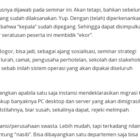
usnya dijawab pada seminar ini. Akan tetapi, bahkan sebelu
a yang sudah dilaksanakan. Yup. Dengan (telah) diperkenank
 bahwa “kepala” sudah dipegang. Sehingga dapat disimpulk
r seratusan peserta ini membidik “ekor”.
or, bisa jadi, sebagai ajang sosialisasi, seminar strategi
 lurah, camat, pengusaha perhotelan, sekolah dan stakehol
sebab inilah sistem operasi yang akan dipakai diseluruh
ngkan apabila satu saja instansi mendeklarasikan migrasi t
kup banyaknya PC desktop dan server yang akan dimigrasi
tilahnya, biar susah, sekalinya dapat, rejeki melimpah.
tansi/perusahaan swasta. Lebih mudah, tapi terkadang nilai
gantung “nasib”. Bisa dibayangkan satu departemen saja bisa