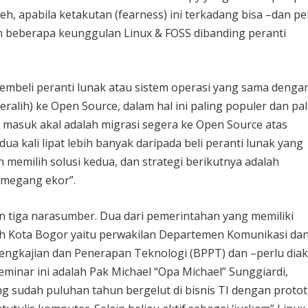
h, apabila ketakutan (fearness) ini terkadang bisa –dan pe
an beberapa keunggulan Linux & FOSS dibanding peranti
 membeli peranti lunak atau sistem operasi yang sama denga
alih) ke Open Source, dalam hal ini paling populer dan pal
 masuk akal adalah migrasi segera ke Open Source atas
 kali lipat lebih banyak daripada beli peranti lunak yang
ah memilih solusi kedua, dan strategi berikutnya adalah
memegang ekor”.
n tiga narasumber. Dua dari pemerintahan yang memiliki
ah Kota Bogor yaitu perwakilan Departemen Komunikasi da
engkajian dan Penerapan Teknologi (BPPT) dan –perlu diak
eminar ini adalah Pak Michael “Opa Michael” Sunggiardi,
g sudah puluhan tahun bergelut di bisnis TI dengan protot