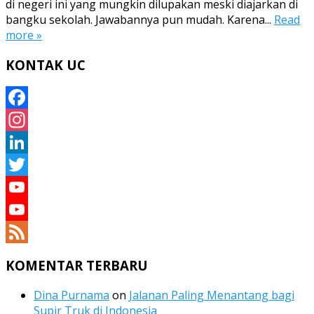
di negeri ini yang mungkin dilupakan meski diajarkan di
bangku sekolah. Jawabannya pun mudah. Karena...
Read
more »
KONTAK UC
Facebook
Instagram
LinkedIn
Twitter
YouTube
YouTube
Channel
Feed
KOMENTAR TERBARU
Dina Purnama
on
Jalanan Paling Menantang bagi
Supir Truk di Indonesia