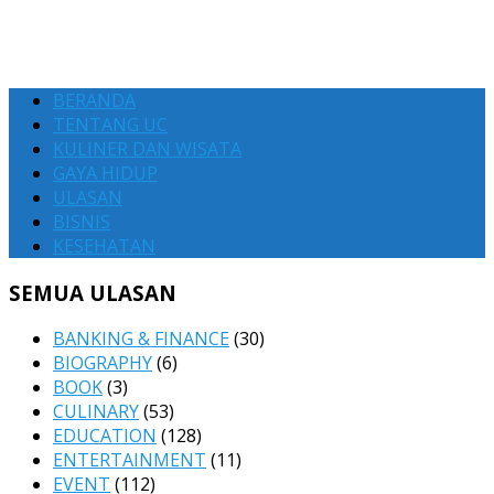
BERANDA
TENTANG UC
KULINER DAN WISATA
GAYA HIDUP
ULASAN
BISNIS
KESEHATAN
SEMUA ULASAN
BANKING & FINANCE
(30)
BIOGRAPHY
(6)
BOOK
(3)
CULINARY
(53)
EDUCATION
(128)
ENTERTAINMENT
(11)
EVENT
(112)