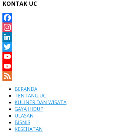
KONTAK UC
Facebook
Instagram
LinkedIn
Twitter
YouTube
YouTube
Channel
Feed
BERANDA
TENTANG UC
KULINER DAN WISATA
GAYA HIDUP
ULASAN
BISNIS
KESEHATAN