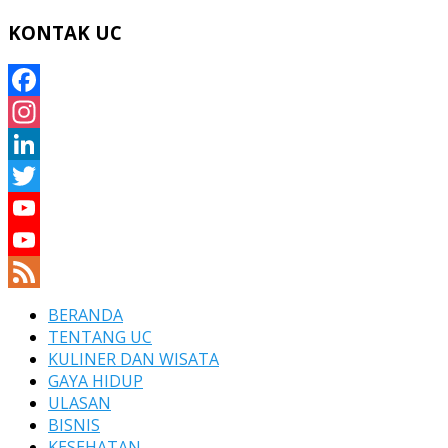
KONTAK UC
Facebook
Instagram
LinkedIn
Twitter
YouTube
YouTube
Channel
Feed
BERANDA
TENTANG UC
KULINER DAN WISATA
GAYA HIDUP
ULASAN
BISNIS
KESEHATAN