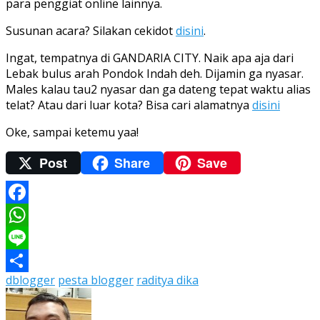
para penggiat online lainnya.
Susunan acara? Silakan cekidot
disini
.
Ingat, tempatnya di GANDARIA CITY. Naik apa aja dari
Lebak bulus arah Pondok Indah deh. Dijamin ga nyasar.
Males kalau tau2 nyasar dan ga dateng tepat waktu alias
telat? Atau dari luar kota? Bisa cari alamatnya
disini
Oke, sampai ketemu yaa!
Post
Share
Save
Facebook
WhatsApp
Line
dblogger
pesta blogger
raditya dika
Share