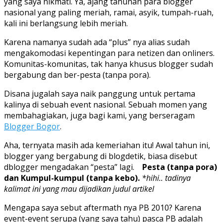
yang saya nikmati. Ya, ajang tahunan para blogger
nasional yang paling meriah, ramai, asyik, tumpah-ruah,
kali ini berlangsung lebih meriah.
Karena namanya sudah ada “plus” nya alias sudah
mengakomodasi kepentingan para netizen dan onliners.
Komunitas-komunitas, tak hanya khusus blogger sudah
bergabung dan ber-pesta (tanpa pora).
Disana jugalah saya naik panggung untuk pertama
kalinya di sebuah event nasional. Sebuah momen yang
membahagiakan, juga bagi kami, yang berseragam
Blogger Bogor
.
Aha, ternyata masih ada kemeriahan itu! Awal tahun ini,
blogger yang bergabung di blogdetik, biasa disebut
dblogger mengadakan “pesta” lagi.
Pesta (tanpa pora)
dan Kumpul-kumpul (tanpa kebo).
*hihi.. tadinya
kalimat ini yang mau dijadikan judul artikel
Mengapa saya sebut aftermath nya PB 2010? Karena
event-event serupa (yang saya tahu) pasca PB adalah