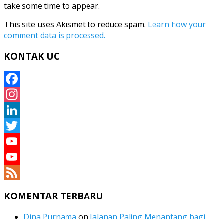
take some time to appear.
This site uses Akismet to reduce spam.
Learn how your
comment data is processed.
KONTAK UC
Facebook
Instagram
LinkedIn
Twitter
YouTube
YouTube
Channel
Feed
KOMENTAR TERBARU
Dina Purnama
on
Jalanan Paling Menantang bagi