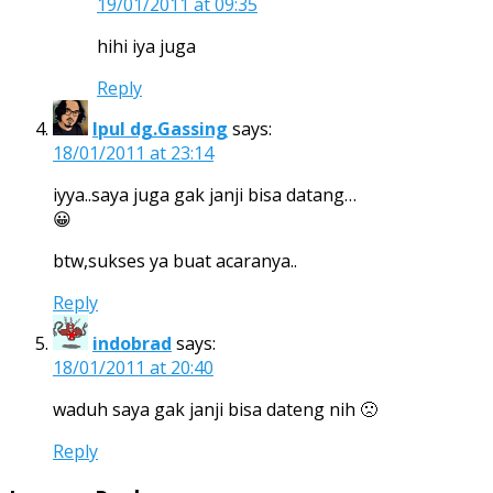
19/01/2011 at 09:35
hihi iya juga
Reply
Ipul dg.Gassing
says:
18/01/2011 at 23:14
iyya..saya juga gak janji bisa datang…
😀
btw,sukses ya buat acaranya..
Reply
indobrad
says:
18/01/2011 at 20:40
waduh saya gak janji bisa dateng nih 🙁
Reply