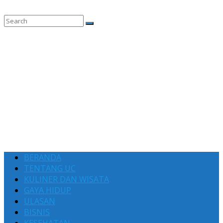
BERANDA
TENTANG UC
KULINER DAN WISATA
GAYA HIDUP
ULASAN
BISNIS