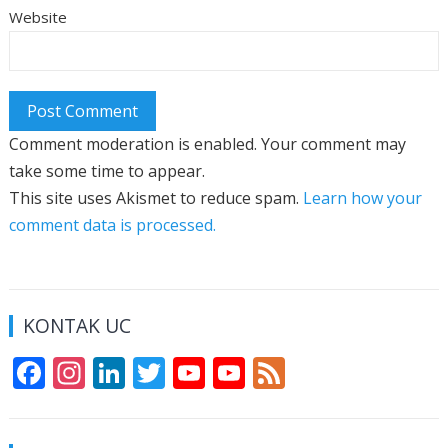
Website
Comment moderation is enabled. Your comment may
take some time to appear.
This site uses Akismet to reduce spam.
Learn how your
comment data is processed.
KONTAK UC
F
In
Li
T
Y
Y
F
ac
st
n
w
o
o
e
e
a
k
itt
u
u
e