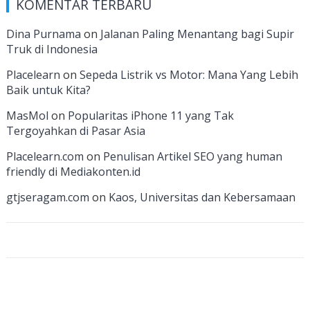
KOMENTAR TERBARU
b
gr
e
er
T
T
d
o
a
dI
u
u
Dina Purnama
on
Jalanan Paling Menantang bagi Supir
Truk di Indonesia
o
m
n
b
b
k
e
e
Placelearn
on
Sepeda Listrik vs Motor: Mana Yang Lebih
Baik untuk Kita?
C
MasMol
on
Popularitas iPhone 11 yang Tak
h
Tergoyahkan di Pasar Asia
a
Placelearn.com
on
Penulisan Artikel SEO yang human
n
friendly di Mediakonten.id
n
gtjseragam.com
on
Kaos, Universitas dan Kebersamaan
el