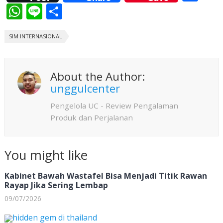
ac
W
Li
S
e
h
n
h
b
SIM INTERNASIONAL
at
e
ar
o
s
e
o
A
About the Author:
k
p
unggulcenter
p
Pengelola UC - Review Pengalaman
Produk dan Perjalanan
You might like
Kabinet Bawah Wastafel Bisa Menjadi Titik Rawan
Rayap Jika Sering Lembap
09/07/2026