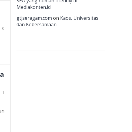
n
SEO yang human friendly di
Mediakonten.id
el
gtjseragam.com
on
Kaos, Universitas
dan Kebersamaan
0
n
ra
1
an