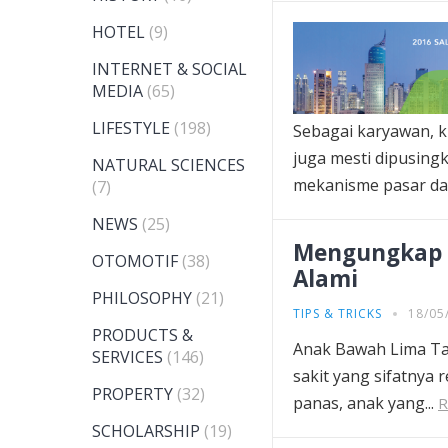
HOTEL
(9)
INTERNET & SOCIAL
MEDIA
(65)
LIFESTYLE
(198)
Sebagai karyawan, k
juga mesti dipusing
NATURAL SCIENCES
mekanisme pasar dan
(7)
NEWS
(25)
Mengungkap C
OTOMOTIF
(38)
Alami
PHILOSOPHY
(21)
TIPS & TRICKS
18/05
PRODUCTS &
Anak Bawah Lima Ta
SERVICES
(146)
sakit yang sifatnya 
PROPERTY
(32)
panas, anak yang...
R
SCHOLARSHIP
(19)