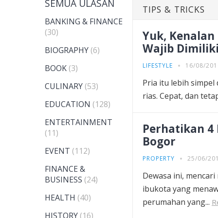
SEMUA ULASAN
TIPS & TRICKS
BANKING & FINANCE
(30)
Yuk, Kenalan
Wajib Dimiliki
BIOGRAPHY
(6)
LIFESTYLE
16/08/201
BOOK
(3)
Pria itu lebih simpe
CULINARY
(53)
rias. Cepat, dan tet
EDUCATION
(128)
ENTERTAINMENT
Perhatikan 4
(11)
Bogor
EVENT
(112)
PROPERTY
25/06/20
FINANCE &
Dewasa ini, mencari
BUSINESS
(24)
ibukota yang menaw
HEALTH
(40)
perumahan yang...
R
HISTORY
(16)