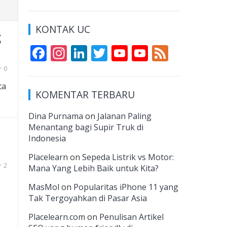
KONTAK UC
g
F
In
Li
T
Y
Y
F
ac
st
n
w
o
o
e
0
e
a
k
itt
u
u
e
ta
KOMENTAR TERBARU
b
gr
e
er
T
T
d
o
a
dI
u
u
Dina Purnama
on
Jalanan Paling
Menantang bagi Supir Truk di
o
m
n
b
b
Indonesia
k
e
e
Placelearn
on
Sepeda Listrik vs Motor:
C
2
Mana Yang Lebih Baik untuk Kita?
h
MasMol
on
Popularitas iPhone 11 yang
a
Tak Tergoyahkan di Pasar Asia
n
Placelearn.com
on
Penulisan Artikel