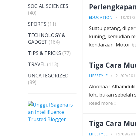
Perlengkapan
SOCIAL SCIENCES
(40)
EDUCATION
10/01/
SPORTS
(11)
Suatu petang, di pe
TECHNOLOGY &
kuning, kemudian m
GADGET
(164)
kendaraan. Motor be
TIPS & TRICKS
(77)
Tiga Cara Mu
TRAVEL
(113)
UNCATEGORIZED
LIFESTYLE
21/09/201
(89)
Aloohaa..! Alhamduli
loh.. bukan sebelah 
Read more »
Tiga Cara Mu
LIFESTYLE
15/09/201