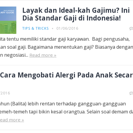
Layak dan Ideal-kah Gajimu? Ini
Dia Standar Gaji di Indonesia!
TIPS & TRICKS
01/06/2016
ita tentu memiliki standar gaji karyawan. Bagi pengusaha,
kan soal gaji. Bagaimana menentukan gaji? Biasanya denga
 negosiasi...
Read more »
ara Mengobati Alergi Pada Anak Seca
/2016
hun (Balita) lebih rentan terhadap gangguan-gangguan
remeh-temeh tapi bikin kesal orangtua. Selain soal demam d
ead more »