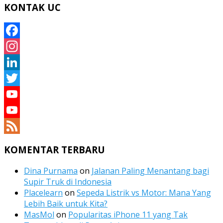
KONTAK UC
Facebook
Instagram
LinkedIn
Twitter
YouTube
YouTube
Channel
Feed
KOMENTAR TERBARU
Dina Purnama
on
Jalanan Paling Menantang bagi
Supir Truk di Indonesia
Placelearn
on
Sepeda Listrik vs Motor: Mana Yang
Lebih Baik untuk Kita?
MasMol
on
Popularitas iPhone 11 yang Tak