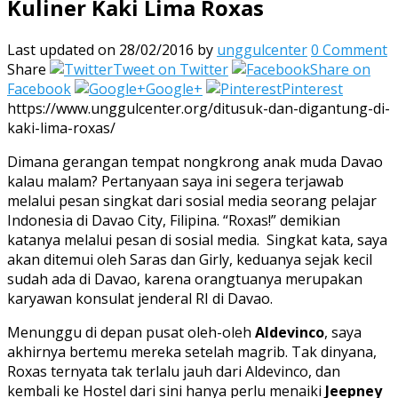
Kuliner Kaki Lima Roxas
Last updated on 28/02/2016
by
unggulcenter
0 Comment
Share
Tweet on Twitter
Share on
Facebook
Google+
Pinterest
https://www.unggulcenter.org/ditusuk-dan-digantung-di-
kaki-lima-roxas/
Dimana gerangan tempat nongkrong anak muda Davao
kalau malam? Pertanyaan saya ini segera terjawab
melalui pesan singkat dari sosial media seorang pelajar
Indonesia di Davao City, Filipina. “Roxas!” demikian
katanya melalui pesan di sosial media. Singkat kata, saya
akan ditemui oleh Saras dan Girly, keduanya sejak kecil
sudah ada di Davao, karena orangtuanya merupakan
karyawan konsulat jenderal RI di Davao.
Menunggu di depan pusat oleh-oleh
Aldevinco
, saya
akhirnya bertemu mereka setelah magrib. Tak dinyana,
Roxas ternyata tak terlalu jauh dari Aldevinco, dan
kembali ke Hostel dari sini hanya perlu menaiki
Jeepney