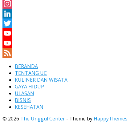
Facebook
Instagram
LinkedIn
Twitter
YouTube
YouTube
Channel
Feed
BERANDA
TENTANG UC
KULINER DAN WISATA
GAYA HIDUP
ULASAN
BISNIS
KESEHATAN
© 2026
The Unggul Center
- Theme by
HappyThemes