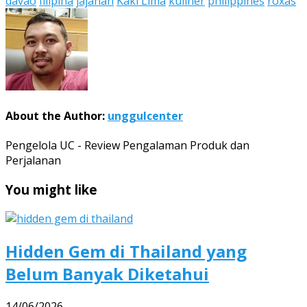
davao
filipina
jajanan
Kaki Lima
kuliner
philippines
roxas
Share
About the Author:
unggulcenter
Pengelola UC - Review Pengalaman Produk dan
Perjalanan
You might like
Hidden Gem di Thailand yang
Belum Banyak Diketahui
14/06/2026