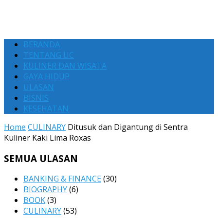
BERANDA
TENTANG UC
KULINER DAN WISATA
GAYA HIDUP
ULASAN
BISNIS
KESEHATAN
Home
CULINARY
Ditusuk dan Digantung di Sentra
Kuliner Kaki Lima Roxas
SEMUA ULASAN
BANKING & FINANCE
(30)
BIOGRAPHY
(6)
BOOK
(3)
CULINARY
(53)