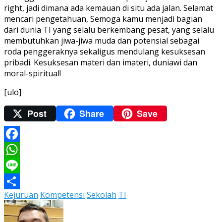
right, jadi dimana ada kemauan di situ ada jalan. Selamat
mencari pengetahuan, Semoga kamu menjadi bagian
dari dunia TI yang selalu berkembang pesat, yang selalu
membutuhkan jiwa-jiwa muda dan potensial sebagai
roda penggeraknya sekaligus mendulang kesuksesan
pribadi. Kesuksesan materi dan imateri, duniawi dan
moral-spiritual!
[ulo]
Post
Share
Save
Facebook
WhatsApp
Line
Kejuruan
Kompetensi
Sekolah
TI
Share