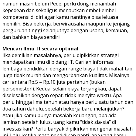
namun masih belum Pede, perlu dong menambah
kepedean dan sekaligus menautkan embel-embel
kompetensi di diri agar kamu nantinya bisa leluasa
memilih. Bisa bekerja, berwirausaha maupun ke jenjang
perguruan tinggi selanjutnya dengan usaha, kemauan,
dan bahkan biaya sendiri!
Mencari Ilmu TI secara optimal
Jika demikian masalahnya, perlu dipikirkan strategi
mendapatkan ilmu di bidang IT. Carilah informasi
lembaga pendidikan dengan range biaya tidak mahal-tapi
juga tidak murah dan mengorbankan kualitas. Misalnya
cari antara Rp.5 – Rp.10 juta pertahun (bukan
persemester!). Kedua, selain biaya terjangkau, dapat
diselesaikan dengan cepat, tidak menyita waktu. Apa
perlu hingga lima tahun atau hanya perlu satu tahun dan
dua tahun dahulu, setelah bekerja baru melanjutkan?
Atau jika kamu punya masalah keuangan, apa ada
jaminan setelah lulus, uang kamu “tidak sia-sia” di
investasikan? Perlu banyak dipikirkan mengenai masalah
ini. Lalu, ketika masa pendidikan nanti, apa yang kamu