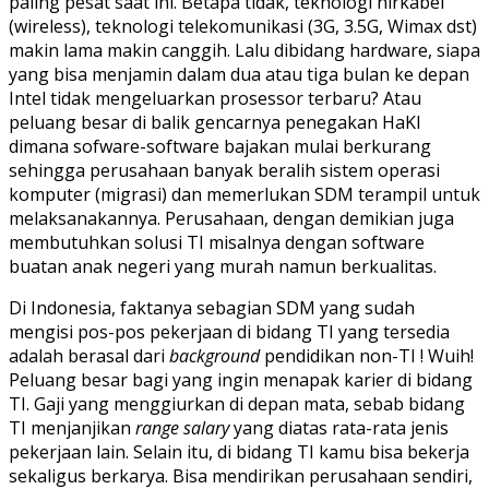
paling pesat saat ini. Betapa tidak, teknologi nirkabel
(wireless), teknologi telekomunikasi (3G, 3.5G, Wimax dst)
makin lama makin canggih. Lalu dibidang hardware, siapa
yang bisa menjamin dalam dua atau tiga bulan ke depan
Intel tidak mengeluarkan prosessor terbaru? Atau
peluang besar di balik gencarnya penegakan HaKI
dimana sofware-software bajakan mulai berkurang
sehingga perusahaan banyak beralih sistem operasi
komputer (migrasi) dan memerlukan SDM terampil untuk
melaksanakannya. Perusahaan, dengan demikian juga
membutuhkan solusi TI misalnya dengan software
buatan anak negeri yang murah namun berkualitas.
Di Indonesia, faktanya sebagian SDM yang sudah
mengisi pos-pos pekerjaan di bidang TI yang tersedia
adalah berasal dari
background
pendidikan non-TI ! Wuih!
Peluang besar bagi yang ingin menapak karier di bidang
TI. Gaji yang menggiurkan di depan mata, sebab bidang
TI menjanjikan
range salary
yang diatas rata-rata jenis
pekerjaan lain. Selain itu, di bidang TI kamu bisa bekerja
sekaligus berkarya. Bisa mendirikan perusahaan sendiri,