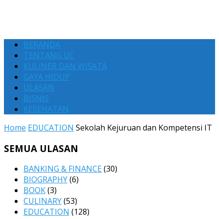
BERANDA
TENTANG UC
KULINER DAN WISATA
GAYA HIDUP
ULASAN
BISNIS
KESEHATAN
Home
EDUCATION
Sekolah Kejuruan dan Kompetensi IT
SEMUA ULASAN
BANKING & FINANCE
(30)
BIOGRAPHY
(6)
BOOK
(3)
CULINARY
(53)
EDUCATION
(128)