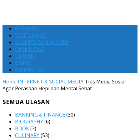
BERANDA
TENTANG UC
KULINER DAN WISATA
GAYA HIDUP
ULASAN
BISNIS
KESEHATAN
Home
INTERNET & SOCIAL MEDIA
Tips Media Sosial
Agar Perasaan Hepi dan Mental Sehat
SEMUA ULASAN
BANKING & FINANCE
(30)
BIOGRAPHY
(6)
BOOK
(3)
CULINARY
(53)