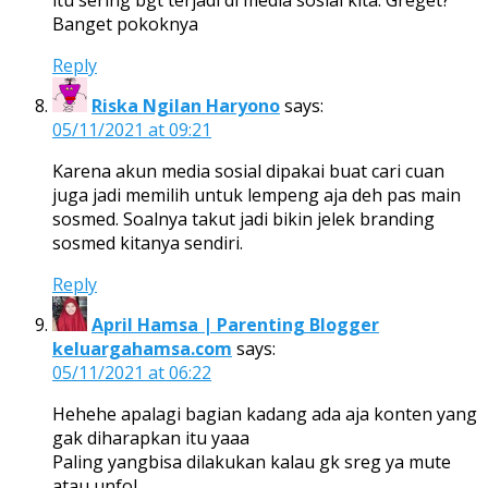
itu sering bgt terjadi di media sosial kita. Greget?
Banget pokoknya
Reply
Riska Ngilan Haryono
says:
05/11/2021 at 09:21
Karena akun media sosial dipakai buat cari cuan
juga jadi memilih untuk lempeng aja deh pas main
sosmed. Soalnya takut jadi bikin jelek branding
sosmed kitanya sendiri.
Reply
April Hamsa | Parenting Blogger
keluargahamsa.com
says:
05/11/2021 at 06:22
Hehehe apalagi bagian kadang ada aja konten yang
gak diharapkan itu yaaa
Paling yangbisa dilakukan kalau gk sreg ya mute
atau unfol