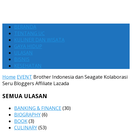
BERANDA
TENTANG UC
KULINER DAN WISATA
GAYA HIDUP
ULASAN
BISNIS
KESEHATAN
Home
EVENT
Brother Indonesia dan Seagate Kolaborasi
Seru Bloggers Affiliate Lazada
SEMUA ULASAN
BANKING & FINANCE
(30)
BIOGRAPHY
(6)
BOOK
(3)
CULINARY
(53)