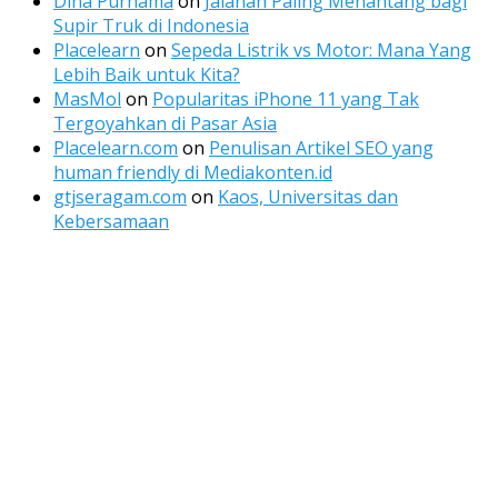
Dina Purnama
on
Jalanan Paling Menantang bagi
Supir Truk di Indonesia
Placelearn
on
Sepeda Listrik vs Motor: Mana Yang
Lebih Baik untuk Kita?
MasMol
on
Popularitas iPhone 11 yang Tak
Tergoyahkan di Pasar Asia
Placelearn.com
on
Penulisan Artikel SEO yang
human friendly di Mediakonten.id
gtjseragam.com
on
Kaos, Universitas dan
Kebersamaan