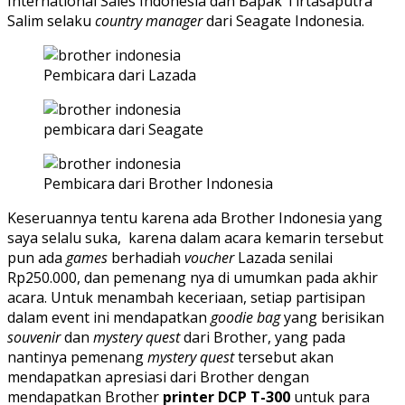
International Sales Indonesia dan Bapak Tirtasaputra
Salim selaku
country manager
dari Seagate Indonesia.
Pembicara dari Lazada
pembicara dari Seagate
Pembicara dari Brother Indonesia
Keseruannya tentu karena ada Brother Indonesia yang
saya selalu suka, karena dalam acara kemarin tersebut
pun ada
games
berhadiah
voucher
Lazada senilai
Rp250.000, dan pemenang nya di umumkan pada akhir
acara. Untuk menambah keceriaan, setiap partisipan
dalam event ini mendapatkan
goodie bag
yang berisikan
souvenir
dan
myster
y
quest
dari Brother, yang pada
nantinya pemenang
myster
y
quest
tersebut akan
mendapatkan apresiasi dari Brother dengan
mendapatkan Brother
printer DCP T-300
untuk para