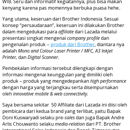
WIB. Seru dan informatif kegiatannya, plus bisa makan
kenyang karena pas momennya berbuka puasa hehe..
Yang utama, keseruan dari Brother Indonesia. Sesuai
konsep “persaudaraan”, keseruan ini dilakukan Brother
dalam mengedukasi para
affiliate
dari Lazada melalui
presentasi singkat mengenai
company profile
dan
pengenalan produk –
produk dari Brother
, diantara nya
adalah
Mono and Colour Laser Printer / MFC,
A3 Inkjet
Printer,
dan
Digital Scanner
.
Pembekalan informasi tersebut dilengkapi dengan
informasi mengenai keunggulan yang dimiliki oleh
produk – produk yang mengedepankan
high performance
dengan harga yang terjangkau serta disempurnakan
oleh
innovative mobile & web connectivity.
Saya bersama sekitar 50 Affiliate dari Lazada ini diisi oleh
pembicara dari kedua brand yang terlibat, yaitu Bapak
Doni Kuswaryadi selaku pre-
sales
dan juga Bapak Andre
Arlis Chouwanto selaku
media-relation
dari PT. Brother