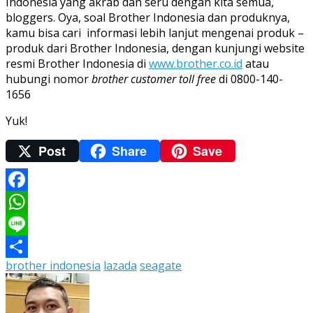
Indonesia yang akrab dan seru dengan kita semua,
bloggers. Oya, soal Brother Indonesia dan produknya,
kamu bisa cari informasi lebih lanjut mengenai produk –
produk dari Brother Indonesia, dengan kunjungi website
resmi Brother Indonesia di
www.brother.co.id
atau
hubungi nomor
brother customer toll free
di 0800-140-
1656
Yuk!
Post
Share
Save
Facebook
WhatsApp
Line
brother indonesia
lazada
seagate
Share