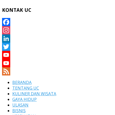
KONTAK UC
Facebook
Instagram
LinkedIn
Twitter
YouTube
YouTube
Channel
Feed
BERANDA
TENTANG UC
KULINER DAN WISATA
GAYA HIDUP
ULASAN
BISNIS