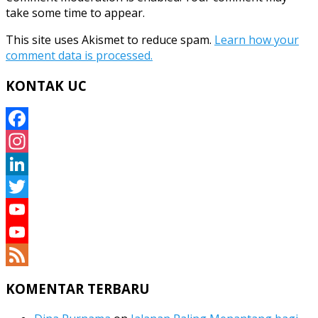
take some time to appear.
This site uses Akismet to reduce spam.
Learn how your
comment data is processed.
KONTAK UC
Facebook
Instagram
LinkedIn
Twitter
YouTube
YouTube
Channel
Feed
KOMENTAR TERBARU