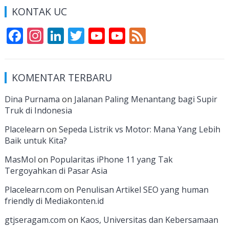
KONTAK UC
F
In
Li
T
Y
Y
F
ac
st
n
w
o
o
e
e
a
k
itt
u
u
e
KOMENTAR TERBARU
b
gr
e
er
T
T
d
o
a
dI
u
u
Dina Purnama
on
Jalanan Paling Menantang bagi Supir
Truk di Indonesia
o
m
n
b
b
k
e
e
Placelearn
on
Sepeda Listrik vs Motor: Mana Yang Lebih
Baik untuk Kita?
C
MasMol
on
Popularitas iPhone 11 yang Tak
h
Tergoyahkan di Pasar Asia
a
Placelearn.com
on
Penulisan Artikel SEO yang human
n
friendly di Mediakonten.id
n
gtjseragam.com
on
Kaos, Universitas dan Kebersamaan