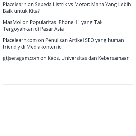
k
e
e
Placelearn
on
Sepeda Listrik vs Motor: Mana Yang Lebih
Baik untuk Kita?
C
MasMol
on
Popularitas iPhone 11 yang Tak
h
Tergoyahkan di Pasar Asia
a
Placelearn.com
on
Penulisan Artikel SEO yang human
n
friendly di Mediakonten.id
n
gtjseragam.com
on
Kaos, Universitas dan Kebersamaan
el