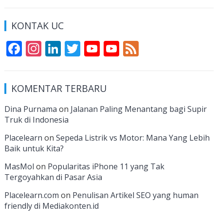
KONTAK UC
F
In
Li
T
Y
Y
F
ac
st
n
w
o
o
e
e
a
k
itt
u
u
e
KOMENTAR TERBARU
b
gr
e
er
T
T
d
o
a
dI
u
u
Dina Purnama
on
Jalanan Paling Menantang bagi Supir
Truk di Indonesia
o
m
n
b
b
k
e
e
Placelearn
on
Sepeda Listrik vs Motor: Mana Yang Lebih
Baik untuk Kita?
C
MasMol
on
Popularitas iPhone 11 yang Tak
h
Tergoyahkan di Pasar Asia
a
Placelearn.com
on
Penulisan Artikel SEO yang human
n
friendly di Mediakonten.id