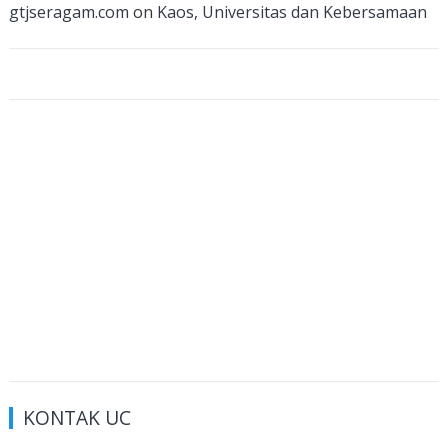
n
gtjseragam.com
on
Kaos, Universitas dan Kebersamaan
el
KONTAK UC